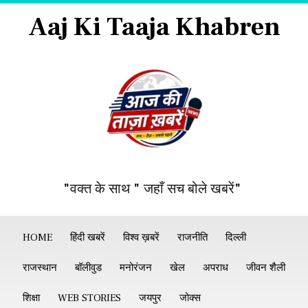
Aaj Ki Taaja Khabren
"वक्त के साथ " जहाँ सच बोले खबरें"
HOME
हिंदी खबरें
विश्व ख़बरें
राजनीति
दिल्ली
राजस्थान
बॉलीवुड
मनोरंजन
खेल
अपराध
जीवन शैली
शिक्षा
WEB STORIES
जयपुर
जोक्स