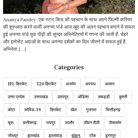
Ananya Pandey: एक स्टार किड की पहचान के साथ अपने फिल्मी करियर
की शुरुआत करने वालीं अनन्या पांडे आज खुद की अलग पहचान बनाने में सफल
हुई अनन्या पांडे युवा पीढ़ी की सुन्दर अभिनेत्रियों में गणना की जाती हैं. चेहरे
और इनोसेंट अदाओं के साथ अनन्या दर्शकों का दिल जीतने में सफल हुई हैं,
अभिनेता […]
Categories
IPL क्रिकेट
T20 क्रिकेट
अजमेर
अपराध
अलवर
उत्तर प्रदेश
उत्तराखंड
उदयपुर
ओडिशा
कबड्डी
कुश्ती
कोटा
कोविड-19
क्रिकेट
खेल
गुजरात
चित्तौड़गढ़
चुरू
छत्तीसगढ़
जयपुर
जालौर
जीवन शैली
जैसलमेर
जोधपुर
झारखंड
झालावाड़
झुंझुनू
टोंक
डूंगरपुर