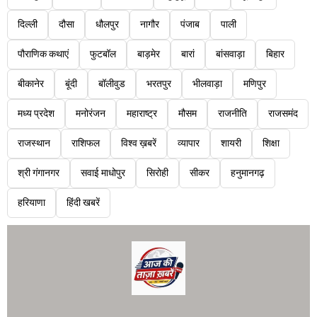
दिल्ली
दौसा
धौलपुर
नागौर
पंजाब
पाली
पौराणिक कथाएं
फुटबॉल
बाड़मेर
बारां
बांसवाड़ा
बिहार
बीकानेर
बूंदी
बॉलीवुड
भरतपुर
भीलवाड़ा
मणिपुर
मध्य प्रदेश
मनोरंजन
महाराष्ट्र
मौसम
राजनीति
राजसमंद
राजस्थान
राशिफल
विश्व ख़बरें
व्यापार
शायरी
शिक्षा
श्री गंगानगर
सवाई माधोपुर
सिरोही
सीकर
हनुमानगढ़
हरियाणा
हिंदी खबरें