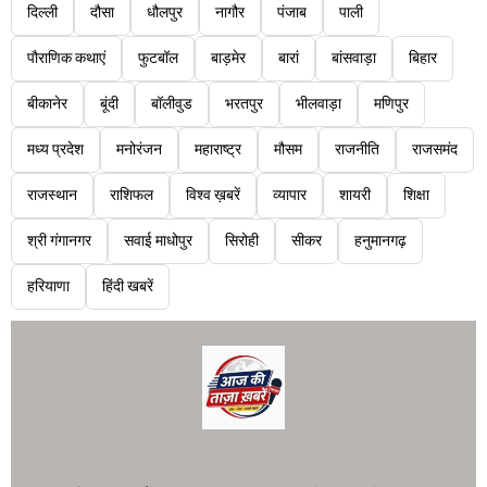
दिल्ली
दौसा
धौलपुर
नागौर
पंजाब
पाली
पौराणिक कथाएं
फुटबॉल
बाड़मेर
बारां
बांसवाड़ा
बिहार
बीकानेर
बूंदी
बॉलीवुड
भरतपुर
भीलवाड़ा
मणिपुर
मध्य प्रदेश
मनोरंजन
महाराष्ट्र
मौसम
राजनीति
राजसमंद
राजस्थान
राशिफल
विश्व ख़बरें
व्यापार
शायरी
शिक्षा
श्री गंगानगर
सवाई माधोपुर
सिरोही
सीकर
हनुमानगढ़
हरियाणा
हिंदी खबरें