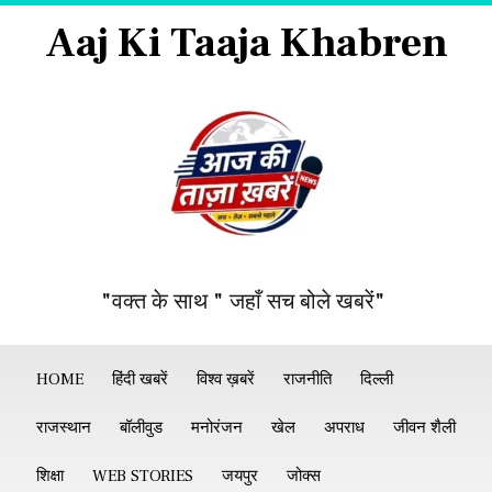
Aaj Ki Taaja Khabren
"वक्त के साथ " जहाँ सच बोले खबरें"
HOME
हिंदी खबरें
विश्व ख़बरें
राजनीति
दिल्ली
राजस्थान
बॉलीवुड
मनोरंजन
खेल
अपराध
जीवन शैली
शिक्षा
WEB STORIES
जयपुर
जोक्स