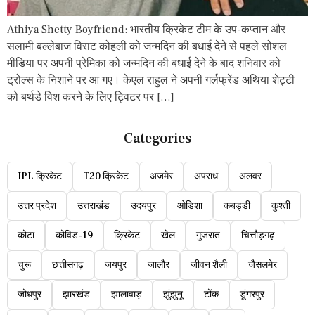
Athiya Shetty Boyfriend: भारतीय क्रिकेट टीम के उप-कप्तान और
सलामी बल्लेबाज विराट कोहली को जन्मदिन की बधाई देने से पहले सोशल
मीडिया पर अपनी प्रेमिका को जन्मदिन की बधाई देने के बाद शनिवार को
ट्रोल्स के निशाने पर आ गए। केएल राहुल ने अपनी गर्लफ्रेंड अथिया शेट्टी
को बर्थडे विश करने के लिए ट्विटर पर […]
Categories
IPL क्रिकेट
T20 क्रिकेट
अजमेर
अपराध
अलवर
उत्तर प्रदेश
उत्तराखंड
उदयपुर
ओडिशा
कबड्डी
कुश्ती
कोटा
कोविड-19
क्रिकेट
खेल
गुजरात
चित्तौड़गढ़
चुरू
छत्तीसगढ़
जयपुर
जालौर
जीवन शैली
जैसलमेर
जोधपुर
झारखंड
झालावाड़
झुंझुनू
टोंक
डूंगरपुर