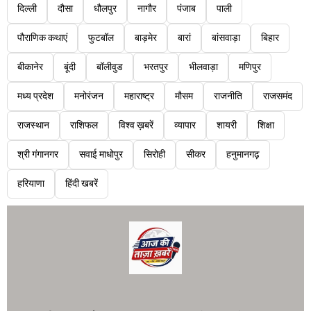
दिल्ली
दौसा
धौलपुर
नागौर
पंजाब
पाली
पौराणिक कथाएं
फुटबॉल
बाड़मेर
बारां
बांसवाड़ा
बिहार
बीकानेर
बूंदी
बॉलीवुड
भरतपुर
भीलवाड़ा
मणिपुर
मध्य प्रदेश
मनोरंजन
महाराष्ट्र
मौसम
राजनीति
राजसमंद
राजस्थान
राशिफल
विश्व ख़बरें
व्यापार
शायरी
शिक्षा
श्री गंगानगर
सवाई माधोपुर
सिरोही
सीकर
हनुमानगढ़
हरियाणा
हिंदी खबरें