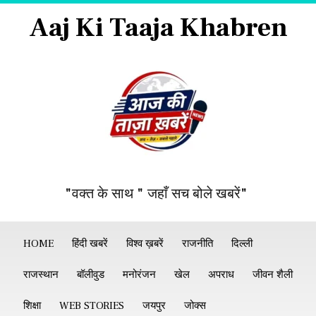
Aaj Ki Taaja Khabren
"वक्त के साथ " जहाँ सच बोले खबरें"
HOME
हिंदी खबरें
विश्व ख़बरें
राजनीति
दिल्ली
राजस्थान
बॉलीवुड
मनोरंजन
खेल
अपराध
जीवन शैली
शिक्षा
WEB STORIES
जयपुर
जोक्स