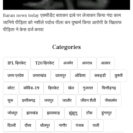
Baran news today एक्सीडेंट बताकर ढाबे पर लेजाकर किया गंदा काम
जानिये पीड़िता को नशीले पर्दाथ पीला कर दुष्कर्म किया आरोपी के खिलाफ
पीड़िता ने केस दर्ज करवा
Categories
IPL क्रिकेट
T20 क्रिकेट
अजमेर
अपराध
अलवर
उत्तर प्रदेश
उत्तराखंड
उदयपुर
ओडिशा
कबड्डी
कुश्ती
कोटा
कोविड-19
क्रिकेट
खेल
गुजरात
चित्तौड़गढ़
चुरू
छत्तीसगढ़
जयपुर
जालौर
जीवन शैली
जैसलमेर
जोधपुर
झारखंड
झालावाड़
झुंझुनू
टोंक
डूंगरपुर
दिल्ली
दौसा
धौलपुर
नागौर
पंजाब
पाली