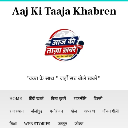
Aaj Ki Taaja Khabren
"वक्त के साथ " जहाँ सच बोले खबरें"
HOME
हिंदी खबरें
विश्व ख़बरें
राजनीति
दिल्ली
राजस्थान
बॉलीवुड
मनोरंजन
खेल
अपराध
जीवन शैली
शिक्षा
WEB STORIES
जयपुर
जोक्स