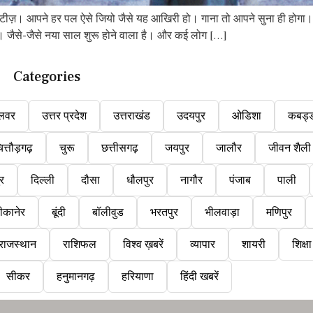
 सिटीज़। आपने हर पल ऐसे जियो जैसे यह आखिरी हो। गाना तो आपने सुना ही 
ती। जैसे-जैसे नया साल शुरू होने वाला है। और कई लोग […]
Categories
लवर
उत्तर प्रदेश
उत्तराखंड
उदयपुर
ओडिशा
कबड्
ित्तौड़गढ़
चुरू
छत्तीसगढ़
जयपुर
जालौर
जीवन शैली
ुर
दिल्ली
दौसा
धौलपुर
नागौर
पंजाब
पाली
ीकानेर
बूंदी
बॉलीवुड
भरतपुर
भीलवाड़ा
मणिपुर
राजस्थान
राशिफल
विश्व ख़बरें
व्यापार
शायरी
शिक्षा
सीकर
हनुमानगढ़
हरियाणा
हिंदी खबरें