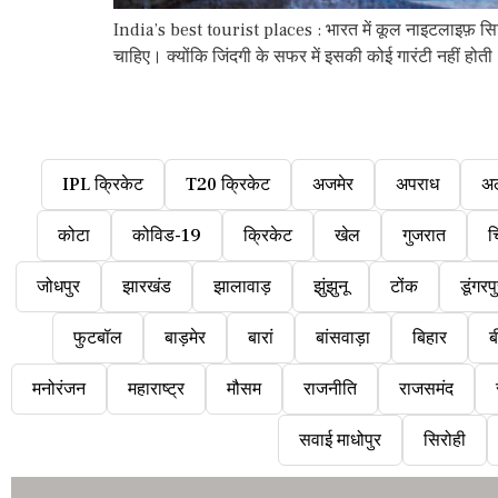
India’s best tourist places : भारत में कूल नाइटलाइफ़
चाहिए। क्योंकि जिंदगी के सफर में इसकी कोई गारंटी नहीं हो
IPL क्रिकेट
T20 क्रिकेट
अजमेर
अपराध
अ
कोटा
कोविड-19
क्रिकेट
खेल
गुजरात
च
जोधपुर
झारखंड
झालावाड़
झुंझुनू
टोंक
डूंगरप
फुटबॉल
बाड़मेर
बारां
बांसवाड़ा
बिहार
ब
मनोरंजन
महाराष्ट्र
मौसम
राजनीति
राजसमंद
सवाई माधोपुर
सिरोही