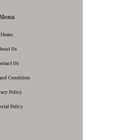
Menu
Home
bout Us
ntact Us
and Condition
vacy Policy
orial Policy