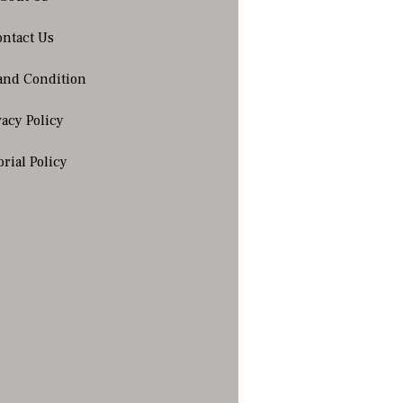
ntact Us
and Condition
vacy Policy
orial Policy