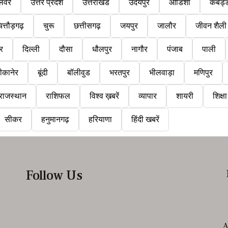
लवर
उत्तर प्रदेश
उत्तराखंड
उदयपुर
ओडिशा
कबड्
ित्तौड़गढ़
चुरू
छत्तीसगढ़
जयपुर
जालौर
जीवन शैली
ुर
दिल्ली
दौसा
धौलपुर
नागौर
पंजाब
पाली
ीकानेर
बूंदी
बॉलीवुड
भरतपुर
भीलवाड़ा
मणिपुर
राजस्थान
राशिफल
विश्व ख़बरें
व्यापार
शायरी
शिक्षा
सीकर
हनुमानगढ़
हरियाणा
हिंदी खबरें
Follow Us
A