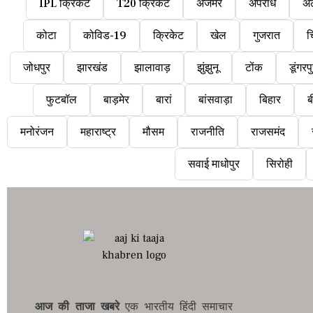
IPL क्रिकेट
T20 क्रिकेट
अजमेर
अपराध
अ
कोटा
कोविड-19
क्रिकेट
खेल
गुजरात
च
जोधपुर
झारखंड
झालावाड़
झुंझुनू
टोंक
डूंगरप
फुटबॉल
बाड़मेर
बारां
बांसवाड़ा
बिहार
ब
मनोरंजन
महाराष्ट्र
मौसम
राजनीति
राजसमंद
सवाई माधोपुर
सिरोही
आज की ताजा खबरे
एक भारतीय हिंदी समाचार