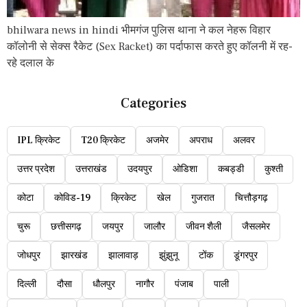
bhilwara news in hindi भीमगंज पुलिस थाना ने कल नेहरू विहार
कॉलोनी से सेक्स रैकेट (Sex Racket) का पर्दाफास करते हुए कॉलनी में रह-
रहे दलाल के
Categories
IPL क्रिकेट
T20 क्रिकेट
अजमेर
अपराध
अलवर
उत्तर प्रदेश
उत्तराखंड
उदयपुर
ओडिशा
कबड्डी
कुश्ती
कोटा
कोविड-19
क्रिकेट
खेल
गुजरात
चित्तौड़गढ़
चुरू
छत्तीसगढ़
जयपुर
जालौर
जीवन शैली
जैसलमेर
जोधपुर
झारखंड
झालावाड़
झुंझुनू
टोंक
डूंगरपुर
दिल्ली
दौसा
धौलपुर
नागौर
पंजाब
पाली