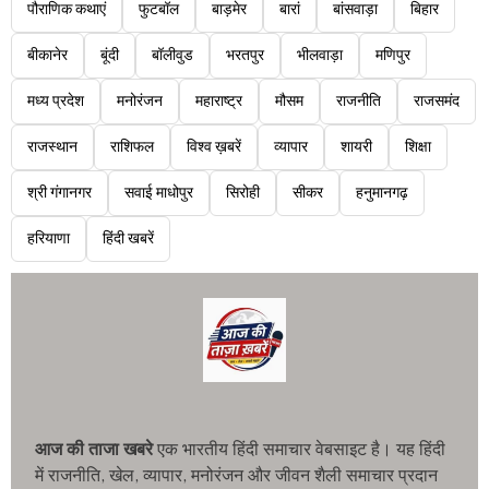
पौराणिक कथाएं
फुटबॉल
बाड़मेर
बारां
बांसवाड़ा
बिहार
बीकानेर
बूंदी
बॉलीवुड
भरतपुर
भीलवाड़ा
मणिपुर
मध्य प्रदेश
मनोरंजन
महाराष्ट्र
मौसम
राजनीति
राजसमंद
राजस्थान
राशिफल
विश्व ख़बरें
व्यापार
शायरी
शिक्षा
श्री गंगानगर
सवाई माधोपुर
सिरोही
सीकर
हनुमानगढ़
हरियाणा
हिंदी खबरें
आज की ताजा खबरे
एक भारतीय हिंदी समाचार वेबसाइट है। यह हिंदी
में राजनीति, खेल, व्यापार, मनोरंजन और जीवन शैली समाचार प्रदान