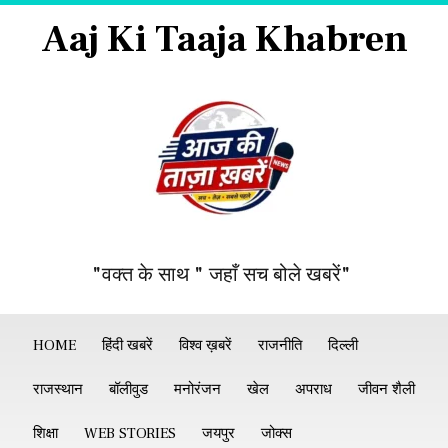
Aaj Ki Taaja Khabren
"वक्त के साथ " जहाँ सच बोले खबरें"
HOME
हिंदी खबरें
विश्व ख़बरें
राजनीति
दिल्ली
राजस्थान
बॉलीवुड
मनोरंजन
खेल
अपराध
जीवन शैली
शिक्षा
WEB STORIES
जयपुर
जोक्स