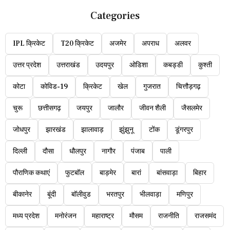
Categories
IPL क्रिकेट
T20 क्रिकेट
अजमेर
अपराध
अलवर
उत्तर प्रदेश
उत्तराखंड
उदयपुर
ओडिशा
कबड्डी
कुश्ती
कोटा
कोविड-19
क्रिकेट
खेल
गुजरात
चित्तौड़गढ़
चुरू
छत्तीसगढ़
जयपुर
जालौर
जीवन शैली
जैसलमेर
जोधपुर
झारखंड
झालावाड़
झुंझुनू
टोंक
डूंगरपुर
दिल्ली
दौसा
धौलपुर
नागौर
पंजाब
पाली
पौराणिक कथाएं
फुटबॉल
बाड़मेर
बारां
बांसवाड़ा
बिहार
बीकानेर
बूंदी
बॉलीवुड
भरतपुर
भीलवाड़ा
मणिपुर
मध्य प्रदेश
मनोरंजन
महाराष्ट्र
मौसम
राजनीति
राजसमंद