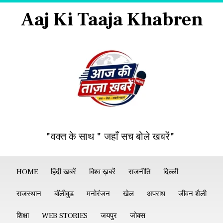
Aaj Ki Taaja Khabren
"वक्त के साथ " जहाँ सच बोले खबरें"
HOME
हिंदी खबरें
विश्व ख़बरें
राजनीति
दिल्ली
राजस्थान
बॉलीवुड
मनोरंजन
खेल
अपराध
जीवन शैली
शिक्षा
WEB STORIES
जयपुर
जोक्स