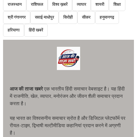
राजस्थान
राशिफल
विश्व ख़बरें
व्यापार
शायरी
शिक्षा
श्री गंगानगर
सवाई माधोपुर
सिरोही
सीकर
हनुमानगढ़
हरियाणा
हिंदी खबरें
आज की ताजा खबरे
एक भारतीय हिंदी समाचार वेबसाइट है। यह हिंदी
में राजनीति, खेल, व्यापार, मनोरंजन और जीवन शैली समाचार प्रदान
करता है।
यह भारत का विश्वसनीय समाचार स्रोत है और डिजिटल प्लेटफॉर्म पर
रीयल-टाइम, द्विभाषी मल्टीमीडिया कहानियां प्रदान करने में अग्रणी
है।