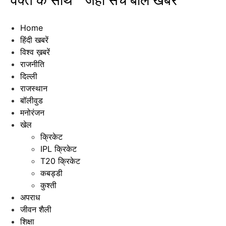
"वक्त के साथ " जहाँ सच बोले खबरें"
Home
हिंदी खबरें
विश्व ख़बरें
राजनीति
दिल्ली
राजस्थान
बॉलीवुड
मनोरंजन
खेल
क्रिकेट
IPL क्रिकेट
T20 क्रिकेट
कबड्डी
कुश्ती
अपराध
जीवन शैली
शिक्षा