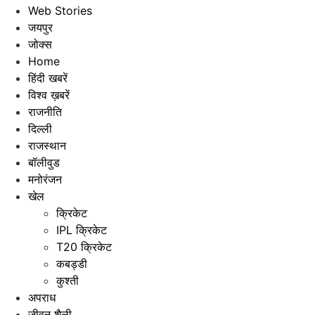
Web Stories
जयपुर
जोक्स
Home
हिंदी खबरें
विश्व ख़बरें
राजनीति
दिल्ली
राजस्थान
बॉलीवुड
मनोरंजन
खेल
क्रिकेट
IPL क्रिकेट
T20 क्रिकेट
कबड्डी
कुश्ती
अपराध
जीवन शैली