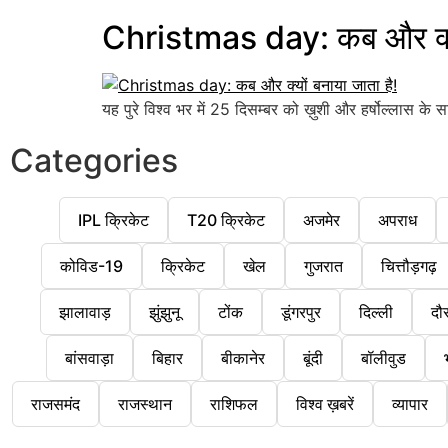
Christmas day: कब और क्यों
यह पुरे विश्व भर में 25 दिसम्बर को ख़ुशी और हर्षोल्लास के स
Categories
IPL क्रिकेट
T20 क्रिकेट
अजमेर
अपराध
कोविड-19
क्रिकेट
खेल
गुजरात
चित्तौड़गढ़
झालावाड़
झुंझुनू
टोंक
डूंगरपुर
दिल्ली
दौ
बांसवाड़ा
बिहार
बीकानेर
बूंदी
बॉलीवुड
राजसमंद
राजस्थान
राशिफल
विश्व ख़बरें
व्यापार