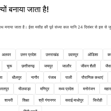
 बनाया जाता है!
ाथ मनाया जाता है। ईसा मसीह की पूर्व संध्या कल यानि 24 दिसंबर से इस से जुड़े 
अलवर
उत्तर प्रदेश
उत्तराखंड
उदयपुर
ओडिशा
क
चुरू
छत्तीसगढ़
जयपुर
जालौर
जीवन शैली
जैस
सा
धौलपुर
नागौर
पंजाब
पाली
पौराणिक कथाएं
भरतपुर
भीलवाड़ा
मणिपुर
मध्य प्रदेश
मनोरंजन
महारा
शायरी
शिक्षा
श्री गंगानगर
सवाई माधोपुर
सिरोही