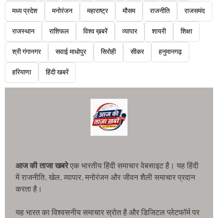
मध्य प्रदेश
मनोरंजन
महाराष्ट्र
मौसम
राजनीति
राजसमंद
राजस्थान
राशिफल
विश्व ख़बरें
व्यापार
शायरी
शिक्षा
श्री गंगानगर
सवाई माधोपुर
सिरोही
सीकर
हनुमानगढ़
हरियाणा
हिंदी खबरें
आज की ताजा खबरे
एक भारतीय हिंदी समाचार वेबसाइट है। यह हिंदी
में राजनीति, खेल, व्यापार, मनोरंजन और जीवन शैली समाचार प्रदान
करता है।
यह भारत का विश्वसनीय समाचार स्रोत है और डिजिटल प्लेटफॉर्म पर