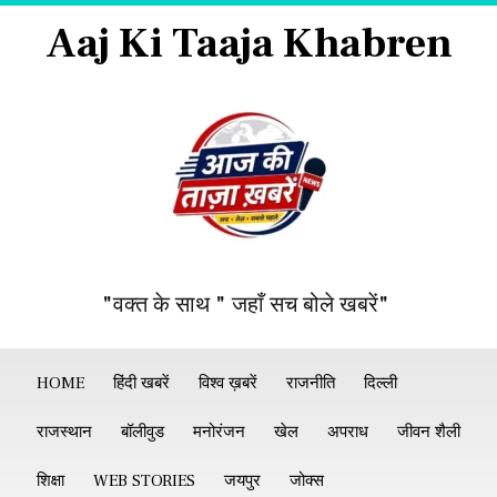
Aaj Ki Taaja Khabren
"वक्त के साथ " जहाँ सच बोले खबरें"
HOME
हिंदी खबरें
विश्व ख़बरें
राजनीति
दिल्ली
राजस्थान
बॉलीवुड
मनोरंजन
खेल
अपराध
जीवन शैली
शिक्षा
WEB STORIES
जयपुर
जोक्स