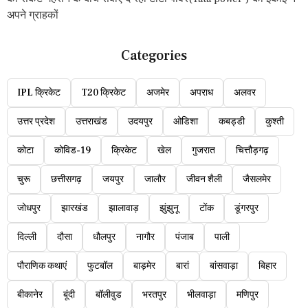
अपने ग्राहकों
Categories
IPL क्रिकेट
T20 क्रिकेट
अजमेर
अपराध
अलवर
उत्तर प्रदेश
उत्तराखंड
उदयपुर
ओडिशा
कबड्डी
कुश्ती
कोटा
कोविड-19
क्रिकेट
खेल
गुजरात
चित्तौड़गढ़
चुरू
छत्तीसगढ़
जयपुर
जालौर
जीवन शैली
जैसलमेर
जोधपुर
झारखंड
झालावाड़
झुंझुनू
टोंक
डूंगरपुर
दिल्ली
दौसा
धौलपुर
नागौर
पंजाब
पाली
पौराणिक कथाएं
फुटबॉल
बाड़मेर
बारां
बांसवाड़ा
बिहार
बीकानेर
बूंदी
बॉलीवुड
भरतपुर
भीलवाड़ा
मणिपुर