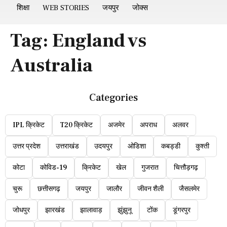
शिक्षा
WEB STORIES
जयपुर
जोक्स
Tag:
England vs
Australia
Categories
IPL क्रिकेट
T20 क्रिकेट
अजमेर
अपराध
अलवर
उत्तर प्रदेश
उत्तराखंड
उदयपुर
ओडिशा
कबड्डी
कुश्ती
कोटा
कोविड-19
क्रिकेट
खेल
गुजरात
चित्तौड़गढ़
चुरू
छत्तीसगढ़
जयपुर
जालौर
जीवन शैली
जैसलमेर
जोधपुर
झारखंड
झालावाड़
झुंझुनू
टोंक
डूंगरपुर