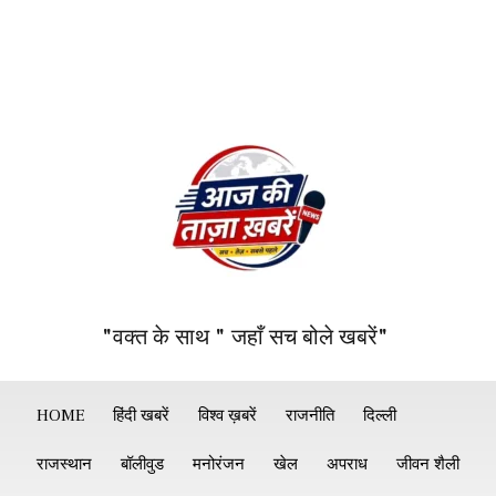
"वक्त के साथ " जहाँ सच बोले खबरें"
HOME
हिंदी खबरें
विश्व ख़बरें
राजनीति
दिल्ली
राजस्थान
बॉलीवुड
मनोरंजन
खेल
अपराध
जीवन शैली