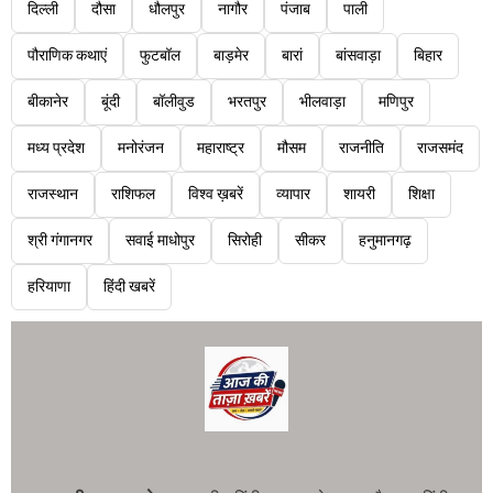
दिल्ली
दौसा
धौलपुर
नागौर
पंजाब
पाली
पौराणिक कथाएं
फुटबॉल
बाड़मेर
बारां
बांसवाड़ा
बिहार
बीकानेर
बूंदी
बॉलीवुड
भरतपुर
भीलवाड़ा
मणिपुर
मध्य प्रदेश
मनोरंजन
महाराष्ट्र
मौसम
राजनीति
राजसमंद
राजस्थान
राशिफल
विश्व ख़बरें
व्यापार
शायरी
शिक्षा
श्री गंगानगर
सवाई माधोपुर
सिरोही
सीकर
हनुमानगढ़
हरियाणा
हिंदी खबरें