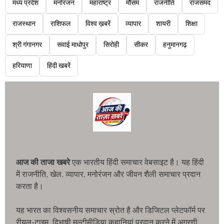
मध्य प्रदेश
मनोरंजन
महाराष्ट्र
मौसम
राजनीति
राजसमंद
राजस्थान
राशिफल
विश्व ख़बरें
व्यापार
शायरी
शिक्षा
श्री गंगानगर
सवाई माधोपुर
सिरोही
सीकर
हनुमानगढ़
हरियाणा
हिंदी खबरें
आज की ताजा खबरे
एक भारतीय हिंदी समाचार वेबसाइट है। यह हिंदी
में राजनीति, खेल, व्यापार, मनोरंजन और जीवन शैली समाचार प्रदान
करता है।
यह भारत का विश्वसनीय समाचार स्रोत है और डिजिटल प्लेटफॉर्म पर
रीयल-टाइम, द्विभाषी मल्टीमीडिया कहानियां प्रदान करने में अग्रणी