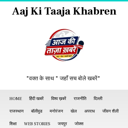
Aaj Ki Taaja Khabren
"वक्त के साथ " जहाँ सच बोले खबरें"
HOME
हिंदी खबरें
विश्व ख़बरें
राजनीति
दिल्ली
राजस्थान
बॉलीवुड
मनोरंजन
खेल
अपराध
जीवन शैली
शिक्षा
WEB STORIES
जयपुर
जोक्स