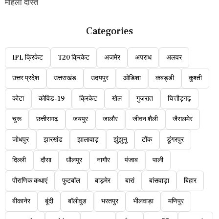
महिला दोस्त
Categories
IPL क्रिकेट
T20 क्रिकेट
अजमेर
अपराध
अलवर
उत्तर प्रदेश
उत्तराखंड
उदयपुर
ओडिशा
कबड्डी
कुश्ती
कोटा
कोविड-19
क्रिकेट
खेल
गुजरात
चित्तौड़गढ़
चुरू
छत्तीसगढ़
जयपुर
जालौर
जीवन शैली
जैसलमेर
जोधपुर
झारखंड
झालावाड़
झुंझुनू
टोंक
डूंगरपुर
दिल्ली
दौसा
धौलपुर
नागौर
पंजाब
पाली
पौराणिक कथाएं
फुटबॉल
बाड़मेर
बारां
बांसवाड़ा
बिहार
बीकानेर
बूंदी
बॉलीवुड
भरतपुर
भीलवाड़ा
मणिपुर