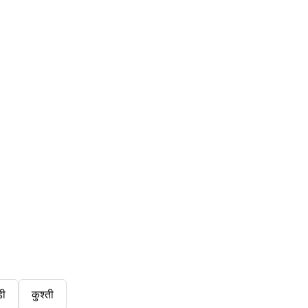
डी
कुश्ती