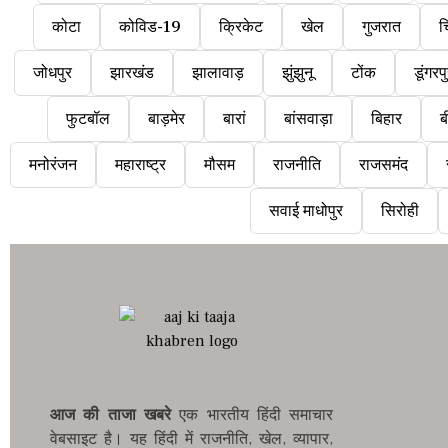
कोटा
कोविड-19
क्रिकेट
खेल
गुजरात
च
जोधपुर
झारखंड
झालावाड़
झुंझुनू
टोंक
डूंगरप
फुटबॉल
बाड़मेर
बारां
बांसवाड़ा
बिहार
ब
मनोरंजन
महाराष्ट्र
मौसम
राजनीति
राजसमंद
सवाई माधोपुर
सिरोही
आज की ताजा खबरे
एक भारतीय हिंदी समाचार
वेबसाइट है। यह हिंदी में राजनीति, खेल, व्यापार,