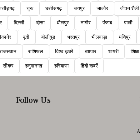
ित्तौड़गढ़
चुरू
छत्तीसगढ़
जयपुर
जालौर
जीवन शैली
ुर
दिल्ली
दौसा
धौलपुर
नागौर
पंजाब
पाली
ीकानेर
बूंदी
बॉलीवुड
भरतपुर
भीलवाड़ा
मणिपुर
राजस्थान
राशिफल
विश्व ख़बरें
व्यापार
शायरी
शिक्षा
सीकर
हनुमानगढ़
हरियाणा
हिंदी खबरें
Follow Us
A