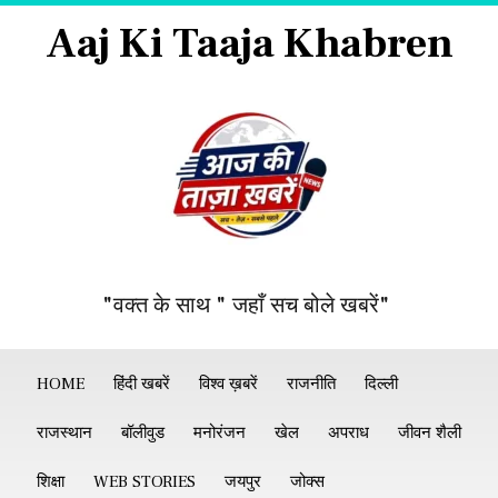
Aaj Ki Taaja Khabren
"वक्त के साथ " जहाँ सच बोले खबरें"
HOME
हिंदी खबरें
विश्व ख़बरें
राजनीति
दिल्ली
राजस्थान
बॉलीवुड
मनोरंजन
खेल
अपराध
जीवन शैली
शिक्षा
WEB STORIES
जयपुर
जोक्स