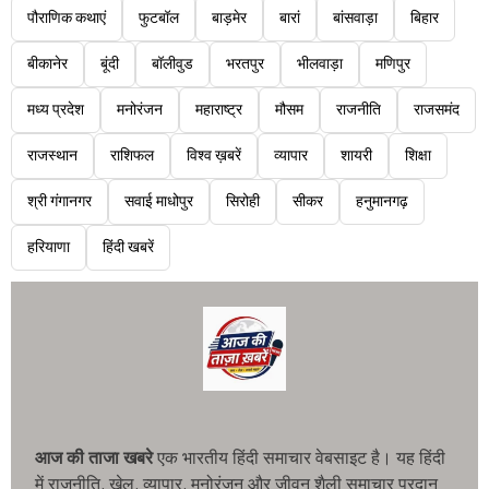
पौराणिक कथाएं
फुटबॉल
बाड़मेर
बारां
बांसवाड़ा
बिहार
बीकानेर
बूंदी
बॉलीवुड
भरतपुर
भीलवाड़ा
मणिपुर
मध्य प्रदेश
मनोरंजन
महाराष्ट्र
मौसम
राजनीति
राजसमंद
राजस्थान
राशिफल
विश्व ख़बरें
व्यापार
शायरी
शिक्षा
श्री गंगानगर
सवाई माधोपुर
सिरोही
सीकर
हनुमानगढ़
हरियाणा
हिंदी खबरें
आज की ताजा खबरे
एक भारतीय हिंदी समाचार वेबसाइट है। यह हिंदी
में राजनीति, खेल, व्यापार, मनोरंजन और जीवन शैली समाचार प्रदान