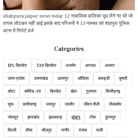
shahpura jaipur news today 12 नाबालिक बालिका दूध लेने गए थी जो
वापस लौटकर नहीं आई इसके बाद परिजनों ने 13 नवम्बर को शाहपुरा पुलिस
थाना में रिपोर्ट दर्ज
Categories
IPL क्रिकेट
T20 क्रिकेट
अजमेर
अपराध
अलवर
उत्तर प्रदेश
उत्तराखंड
उदयपुर
ओडिशा
कबड्डी
कुश्ती
कोटा
कोविड-19
क्रिकेट
खेल
गुजरात
चित्तौड़गढ़
चुरू
छत्तीसगढ़
जयपुर
जालौर
जीवन शैली
जैसलमेर
जोधपुर
झारखंड
झालावाड़
झुंझुनू
टोंक
डूंगरपुर
दिल्ली
दौसा
धौलपुर
नागौर
पंजाब
पाली