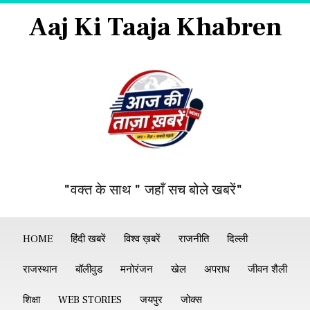
Aaj Ki Taaja Khabren
"वक्त के साथ " जहाँ सच बोले खबरें"
HOME
हिंदी खबरें
विश्व ख़बरें
राजनीति
दिल्ली
राजस्थान
बॉलीवुड
मनोरंजन
खेल
अपराध
जीवन शैली
शिक्षा
WEB STORIES
जयपुर
जोक्स