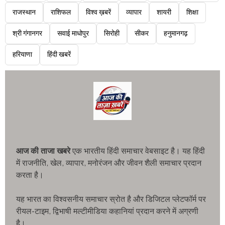
राजस्थान
राशिफल
विश्व ख़बरें
व्यापार
शायरी
शिक्षा
श्री गंगानगर
सवाई माधोपुर
सिरोही
सीकर
हनुमानगढ़
हरियाणा
हिंदी खबरें
आज की ताजा खबरे
एक भारतीय हिंदी समाचार वेबसाइट है। यह हिंदी
में राजनीति, खेल, व्यापार, मनोरंजन और जीवन शैली समाचार प्रदान
करता है।
यह भारत का विश्वसनीय समाचार स्रोत है और डिजिटल प्लेटफॉर्म पर
रीयल-टाइम, द्विभाषी मल्टीमीडिया कहानियां प्रदान करने में अग्रणी
है।