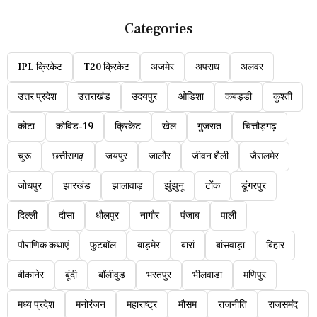
Categories
IPL क्रिकेट
T20 क्रिकेट
अजमेर
अपराध
अलवर
उत्तर प्रदेश
उत्तराखंड
उदयपुर
ओडिशा
कबड्डी
कुश्ती
कोटा
कोविड-19
क्रिकेट
खेल
गुजरात
चित्तौड़गढ़
चुरू
छत्तीसगढ़
जयपुर
जालौर
जीवन शैली
जैसलमेर
जोधपुर
झारखंड
झालावाड़
झुंझुनू
टोंक
डूंगरपुर
दिल्ली
दौसा
धौलपुर
नागौर
पंजाब
पाली
पौराणिक कथाएं
फुटबॉल
बाड़मेर
बारां
बांसवाड़ा
बिहार
बीकानेर
बूंदी
बॉलीवुड
भरतपुर
भीलवाड़ा
मणिपुर
मध्य प्रदेश
मनोरंजन
महाराष्ट्र
मौसम
राजनीति
राजसमंद