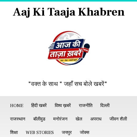
Aaj Ki Taaja Khabren
"वक्त के साथ " जहाँ सच बोले खबरें"
HOME
हिंदी खबरें
विश्व ख़बरें
राजनीति
दिल्ली
राजस्थान
बॉलीवुड
मनोरंजन
खेल
अपराध
जीवन शैली
शिक्षा
WEB STORIES
जयपुर
जोक्स