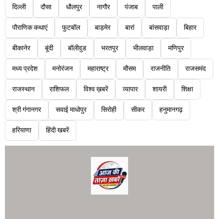
दिल्ली
दौसा
धौलपुर
नागौर
पंजाब
पाली
पौराणिक कथाएं
फुटबॉल
बाड़मेर
बारां
बांसवाड़ा
बिहार
बीकानेर
बूंदी
बॉलीवुड
भरतपुर
भीलवाड़ा
मणिपुर
मध्य प्रदेश
मनोरंजन
महाराष्ट्र
मौसम
राजनीति
राजसमंद
राजस्थान
राशिफल
विश्व ख़बरें
व्यापार
शायरी
शिक्षा
श्री गंगानगर
सवाई माधोपुर
सिरोही
सीकर
हनुमानगढ़
हरियाणा
हिंदी खबरें