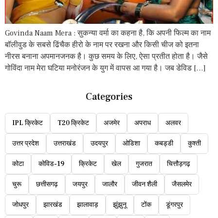
Govinda Naam Mera : सुकन्या वर्मा का कहना है, कि अपनी फिल्म का नाम
बॉलीवुड के सबसे ढिंचैक हीरो के नाम पर रखना और किसी चीज को इतना
नीरस बनाना अपमानजनक है। कुछ समय के लिए, ऐसा प्रतीत होता है। जैसे
गोविंदा नाम मेरा घटिया मनोरंजन के युग में वापस आ गया है। जब डेविड […]
Categories
IPL क्रिकेट
T20 क्रिकेट
अजमेर
अपराध
अलवर
उत्तर प्रदेश
उत्तराखंड
उदयपुर
ओडिशा
कबड्डी
कुश्ती
कोटा
कोविड-19
क्रिकेट
खेल
गुजरात
चित्तौड़गढ़
चुरू
छत्तीसगढ़
जयपुर
जालौर
जीवन शैली
जैसलमेर
जोधपुर
झारखंड
झालावाड़
झुंझुनू
टोंक
डूंगरपुर