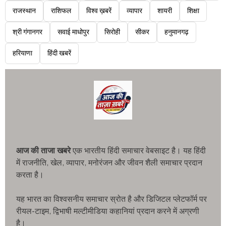
राजस्थान
राशिफल
विश्व ख़बरें
व्यापार
शायरी
शिक्षा
श्री गंगानगर
सवाई माधोपुर
सिरोही
सीकर
हनुमानगढ़
हरियाणा
हिंदी खबरें
आज की ताजा खबरे
एक भारतीय हिंदी समाचार वेबसाइट है। यह हिंदी
में राजनीति, खेल, व्यापार, मनोरंजन और जीवन शैली समाचार प्रदान
करता है।
यह भारत का विश्वसनीय समाचार स्रोत है और डिजिटल प्लेटफॉर्म पर
रीयल-टाइम, द्विभाषी मल्टीमीडिया कहानियां प्रदान करने में अग्रणी
है।