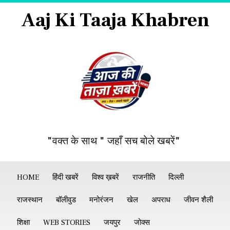
Aaj Ki Taaja Khabren
"वक्त के साथ " जहाँ सच बोले खबरें"
HOME
हिंदी खबरें
विश्व ख़बरें
राजनीति
दिल्ली
राजस्थान
बॉलीवुड
मनोरंजन
खेल
अपराध
जीवन शैली
शिक्षा
WEB STORIES
जयपुर
जोक्स