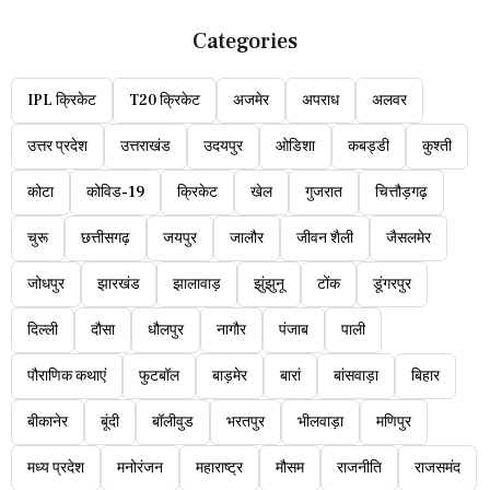
Categories
IPL क्रिकेट
T20 क्रिकेट
अजमेर
अपराध
अलवर
उत्तर प्रदेश
उत्तराखंड
उदयपुर
ओडिशा
कबड्डी
कुश्ती
कोटा
कोविड-19
क्रिकेट
खेल
गुजरात
चित्तौड़गढ़
चुरू
छत्तीसगढ़
जयपुर
जालौर
जीवन शैली
जैसलमेर
जोधपुर
झारखंड
झालावाड़
झुंझुनू
टोंक
डूंगरपुर
दिल्ली
दौसा
धौलपुर
नागौर
पंजाब
पाली
पौराणिक कथाएं
फुटबॉल
बाड़मेर
बारां
बांसवाड़ा
बिहार
बीकानेर
बूंदी
बॉलीवुड
भरतपुर
भीलवाड़ा
मणिपुर
मध्य प्रदेश
मनोरंजन
महाराष्ट्र
मौसम
राजनीति
राजसमंद