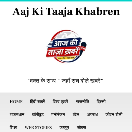
Aaj Ki Taaja Khabren
"वक्त के साथ " जहाँ सच बोले खबरें"
HOME
हिंदी खबरें
विश्व ख़बरें
राजनीति
दिल्ली
राजस्थान
बॉलीवुड
मनोरंजन
खेल
अपराध
जीवन शैली
शिक्षा
WEB STORIES
जयपुर
जोक्स