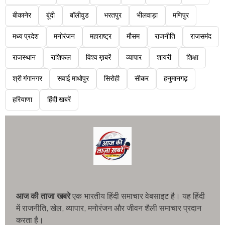
बीकानेर
बूंदी
बॉलीवुड
भरतपुर
भीलवाड़ा
मणिपुर
मध्य प्रदेश
मनोरंजन
महाराष्ट्र
मौसम
राजनीति
राजसमंद
राजस्थान
राशिफल
विश्व ख़बरें
व्यापार
शायरी
शिक्षा
श्री गंगानगर
सवाई माधोपुर
सिरोही
सीकर
हनुमानगढ़
हरियाणा
हिंदी खबरें
आज की ताजा खबरे
एक भारतीय हिंदी समाचार वेबसाइट है। यह हिंदी
में राजनीति, खेल, व्यापार, मनोरंजन और जीवन शैली समाचार प्रदान
करता है।