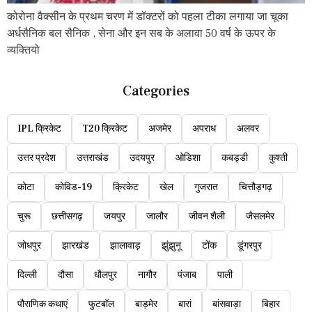
कोरोना वैक्सीन के प्रथम चरण में डॉक्टरों को पहला टीका लगाया जा चूका
अर्धसैनिक बल सैनिक , सेना और इन सब के अलावा 50 वर्ष के ऊपर के
व्यक्तियो
Categories
IPL क्रिकेट
T20 क्रिकेट
अजमेर
अपराध
अलवर
उत्तर प्रदेश
उत्तराखंड
उदयपुर
ओडिशा
कबड्डी
कुश्ती
कोटा
कोविड-19
क्रिकेट
खेल
गुजरात
चित्तौड़गढ़
चुरू
छत्तीसगढ़
जयपुर
जालौर
जीवन शैली
जैसलमेर
जोधपुर
झारखंड
झालावाड़
झुंझुनू
टोंक
डूंगरपुर
दिल्ली
दौसा
धौलपुर
नागौर
पंजाब
पाली
पौराणिक कथाएं
फुटबॉल
बाड़मेर
बारां
बांसवाड़ा
बिहार