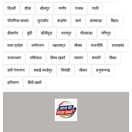
दिल्ली
दौसा
धौलपुर
नागौर
पंजाब
पाली
पौराणिक कथाएं
फुटबॉल
बाड़मेर
बारां
बांसवाड़ा
बिहार
बीकानेर
बूंदी
बॉलीवुड
भरतपुर
भीलवाड़ा
मणिपुर
मध्य प्रदेश
मनोरंजन
महाराष्ट्र
मौसम
राजनीति
राजसमंद
राजस्थान
राशिफल
विश्व ख़बरें
व्यापार
शायरी
शिक्षा
श्री गंगानगर
सवाई माधोपुर
सिरोही
सीकर
हनुमानगढ़
हरियाणा
हिंदी खबरें