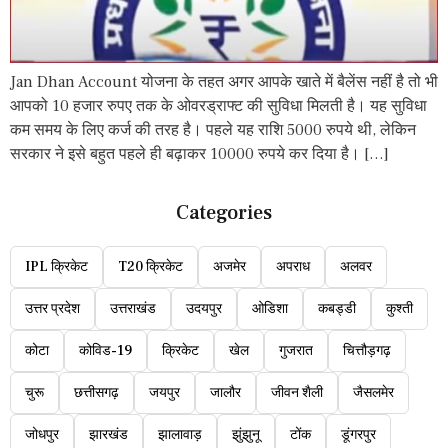
Jan Dhan Account योजना के तहत अगर आपके खाते में बैलेंस नहीं है तो भी
आपको 10 हजार रुपए तक के ओवरड्राफ्ट की सुविधा मिलती है। यह सुविधा
कम समय के लिए कर्ज की तरह है। पहले यह राशि 5000 रुपये थी, लेकिन
सरकार ने इसे बहुत पहले ही बढ़ाकर 10000 रुपये कर दिया है। […]
Categories
IPL क्रिकेट
T20 क्रिकेट
अजमेर
अपराध
अलवर
उत्तर प्रदेश
उत्तराखंड
उदयपुर
ओडिशा
कबड्डी
कुश्ती
कोटा
कोविड-19
क्रिकेट
खेल
गुजरात
चित्तौड़गढ़
चुरू
छत्तीसगढ़
जयपुर
जालौर
जीवन शैली
जैसलमेर
जोधपुर
झारखंड
झालावाड़
झुंझुनू
टोंक
डूंगरपुर