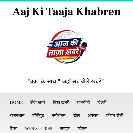
Aaj Ki Taaja Khabren
"वक्त के साथ " जहाँ सच बोले खबरें"
HOME
हिंदी खबरें
विश्व ख़बरें
राजनीति
दिल्ली
राजस्थान
बॉलीवुड
मनोरंजन
खेल
अपराध
जीवन शैली
शिक्षा
WEB STORIES
जयपुर
जोक्स