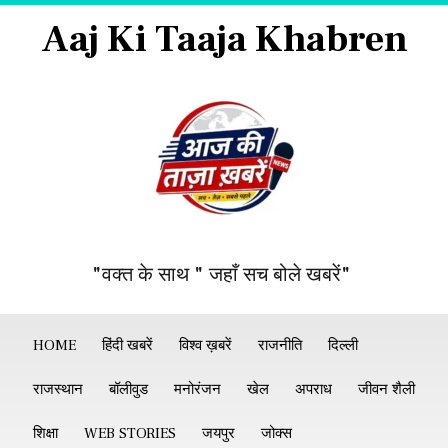
Aaj Ki Taaja Khabren
"वक्त के साथ " जहाँ सच बोले खबरें"
HOME
हिंदी खबरें
विश्व ख़बरें
राजनीति
दिल्ली
राजस्थान
बॉलीवुड
मनोरंजन
खेल
अपराध
जीवन शैली
शिक्षा
WEB STORIES
जयपुर
जोक्स