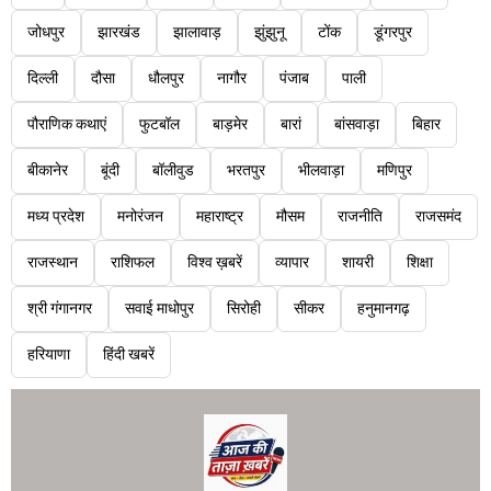
जोधपुर
झारखंड
झालावाड़
झुंझुनू
टोंक
डूंगरपुर
दिल्ली
दौसा
धौलपुर
नागौर
पंजाब
पाली
पौराणिक कथाएं
फुटबॉल
बाड़मेर
बारां
बांसवाड़ा
बिहार
बीकानेर
बूंदी
बॉलीवुड
भरतपुर
भीलवाड़ा
मणिपुर
मध्य प्रदेश
मनोरंजन
महाराष्ट्र
मौसम
राजनीति
राजसमंद
राजस्थान
राशिफल
विश्व ख़बरें
व्यापार
शायरी
शिक्षा
श्री गंगानगर
सवाई माधोपुर
सिरोही
सीकर
हनुमानगढ़
हरियाणा
हिंदी खबरें