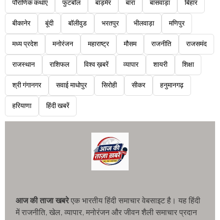
पौराणिक कथाएं
फुटबॉल
बाड़मेर
बारां
बांसवाड़ा
बिहार
बीकानेर
बूंदी
बॉलीवुड
भरतपुर
भीलवाड़ा
मणिपुर
मध्य प्रदेश
मनोरंजन
महाराष्ट्र
मौसम
राजनीति
राजसमंद
राजस्थान
राशिफल
विश्व ख़बरें
व्यापार
शायरी
शिक्षा
श्री गंगानगर
सवाई माधोपुर
सिरोही
सीकर
हनुमानगढ़
हरियाणा
हिंदी खबरें
आज की ताजा खबरे
एक भारतीय हिंदी समाचार वेबसाइट है। यह हिंदी
में राजनीति, खेल, व्यापार, मनोरंजन और जीवन शैली समाचार प्रदान