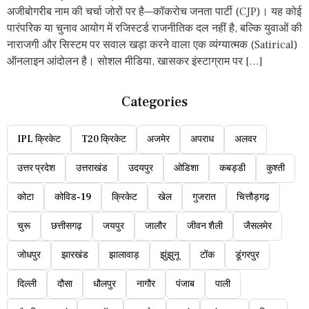
अजीबोगरीब नाम की चर्चा जोरों पर है—कॉकरोच जनता पार्टी (CJP)। यह कोई
पारंपरिक या चुनाव आयोग में रजिस्टर्ड राजनीतिक दल नहीं है, बल्कि युवाओं की
नाराजगी और सिस्टम पर सवाल खड़ा करने वाला एक व्यंग्यात्मक (Satirical)
ऑनलाइन आंदोलन है। सोशल मीडिया, खासकर इंस्टाग्राम पर […]
Categories
IPL क्रिकेट
T20 क्रिकेट
अजमेर
अपराध
अलवर
उत्तर प्रदेश
उत्तराखंड
उदयपुर
ओडिशा
कबड्डी
कुश्ती
कोटा
कोविड-19
क्रिकेट
खेल
गुजरात
चित्तौड़गढ़
चुरू
छत्तीसगढ़
जयपुर
जालौर
जीवन शैली
जैसलमेर
जोधपुर
झारखंड
झालावाड़
झुंझुनू
टोंक
डूंगरपुर
दिल्ली
दौसा
धौलपुर
नागौर
पंजाब
पाली