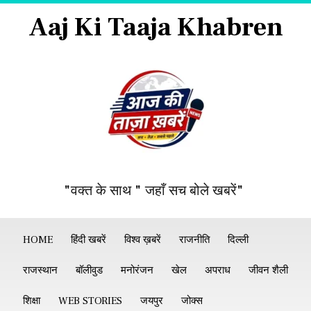
Aaj Ki Taaja Khabren
"वक्त के साथ " जहाँ सच बोले खबरें"
HOME
हिंदी खबरें
विश्व ख़बरें
राजनीति
दिल्ली
राजस्थान
बॉलीवुड
मनोरंजन
खेल
अपराध
जीवन शैली
शिक्षा
WEB STORIES
जयपुर
जोक्स