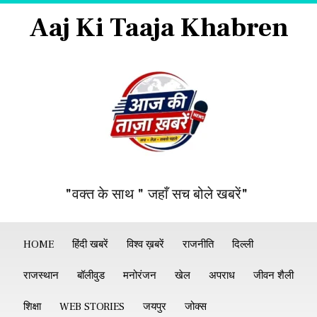
Aaj Ki Taaja Khabren
"वक्त के साथ " जहाँ सच बोले खबरें"
HOME
हिंदी खबरें
विश्व ख़बरें
राजनीति
दिल्ली
राजस्थान
बॉलीवुड
मनोरंजन
खेल
अपराध
जीवन शैली
शिक्षा
WEB STORIES
जयपुर
जोक्स