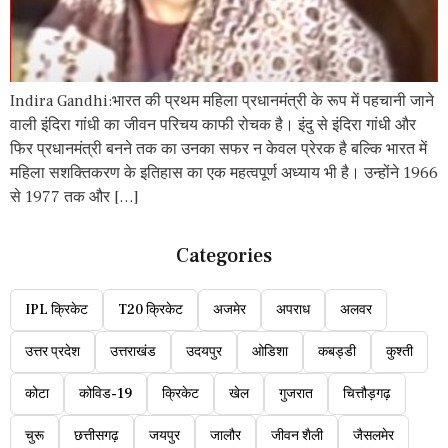
Indira Gandhi:भारत की प्रथम महिला प्रधानमंत्री के रूप में पहचानी जाने
वाली इंदिरा गांधी का जीवन परिचय काफी रोचक है। इंदु से इंदिरा गांधी और
फिर प्रधानमंत्री बनने तक का उनका सफर न केवल प्रेरक है बल्कि भारत में
महिला सशक्तिकरण के इतिहास का एक महत्वपूर्ण अध्याय भी है। उन्होंने 1966
से 1977 तक और […]
Categories
IPL क्रिकेट
T20 क्रिकेट
अजमेर
अपराध
अलवर
उत्तर प्रदेश
उत्तराखंड
उदयपुर
ओडिशा
कबड्डी
कुश्ती
कोटा
कोविड-19
क्रिकेट
खेल
गुजरात
चित्तौड़गढ़
चुरू
छत्तीसगढ़
जयपुर
जालौर
जीवन शैली
जैसलमेर