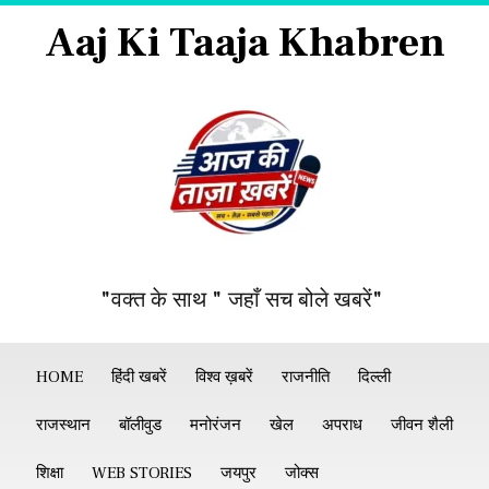
Aaj Ki Taaja Khabren
"वक्त के साथ " जहाँ सच बोले खबरें"
HOME
हिंदी खबरें
विश्व ख़बरें
राजनीति
दिल्ली
राजस्थान
बॉलीवुड
मनोरंजन
खेल
अपराध
जीवन शैली
शिक्षा
WEB STORIES
जयपुर
जोक्स