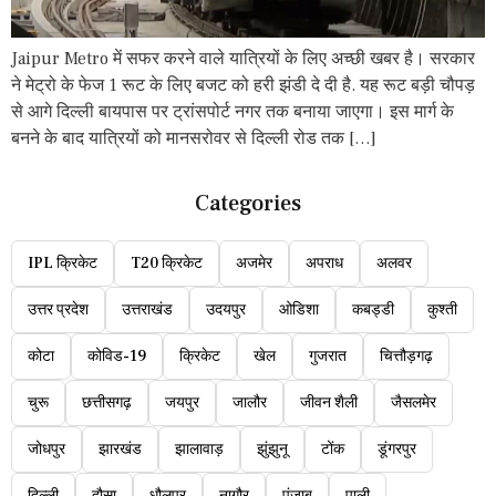
Jaipur Metro में सफर करने वाले यात्रियों के लिए अच्छी खबर है। सरकार
ने मेट्रो के फेज 1 रूट के लिए बजट को हरी झंडी दे दी है. यह रूट बड़ी चौपड़
से आगे दिल्ली बायपास पर ट्रांसपोर्ट नगर तक बनाया जाएगा। इस मार्ग के
बनने के बाद यात्रियों को मानसरोवर से दिल्ली रोड तक […]
Categories
IPL क्रिकेट
T20 क्रिकेट
अजमेर
अपराध
अलवर
उत्तर प्रदेश
उत्तराखंड
उदयपुर
ओडिशा
कबड्डी
कुश्ती
कोटा
कोविड-19
क्रिकेट
खेल
गुजरात
चित्तौड़गढ़
चुरू
छत्तीसगढ़
जयपुर
जालौर
जीवन शैली
जैसलमेर
जोधपुर
झारखंड
झालावाड़
झुंझुनू
टोंक
डूंगरपुर
दिल्ली
दौसा
धौलपुर
नागौर
पंजाब
पाली