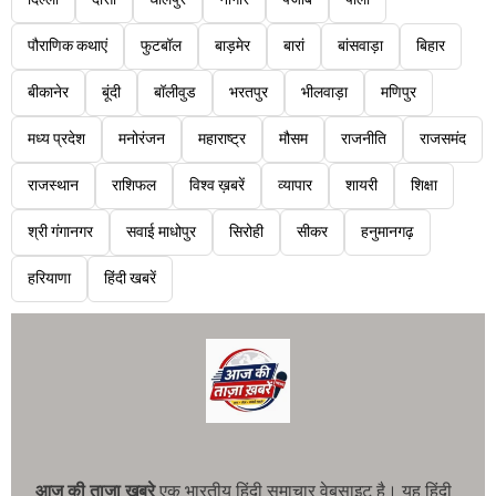
पौराणिक कथाएं
फुटबॉल
बाड़मेर
बारां
बांसवाड़ा
बिहार
बीकानेर
बूंदी
बॉलीवुड
भरतपुर
भीलवाड़ा
मणिपुर
मध्य प्रदेश
मनोरंजन
महाराष्ट्र
मौसम
राजनीति
राजसमंद
राजस्थान
राशिफल
विश्व ख़बरें
व्यापार
शायरी
शिक्षा
श्री गंगानगर
सवाई माधोपुर
सिरोही
सीकर
हनुमानगढ़
हरियाणा
हिंदी खबरें
आज की ताजा खबरे
एक भारतीय हिंदी समाचार वेबसाइट है। यह हिंदी