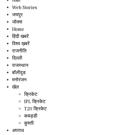
शिक्षा
Web Stories
जयपुर
जोक्स
Home
हिंदी खबरें
विश्व ख़बरें
राजनीति
दिल्ली
राजस्थान
बॉलीवुड
मनोरंजन
खेल
क्रिकेट
IPL क्रिकेट
T20 क्रिकेट
कबड्डी
कुश्ती
अपराध