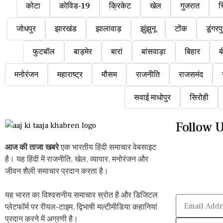
कोटा
कोविड-19
क्रिकेट
खेल
गुजरात
च
जोधपुर
झारखंड
झालावाड़
झुंझुनू
टोंक
डूंगरप
फुटबॉल
बाड़मेर
बारां
बांसवाड़ा
बिहार
ब
मनोरंजन
महाराष्ट्र
मौसम
राजनीति
राजसमंद
सवाई माधोपुर
सिरोही
Follow 
आज की ताजा खबरे
एक भारतीय हिंदी समाचार वेबसाइट
है। यह हिंदी में राजनीति, खेल, व्यापार, मनोरंजन और
जीवन शैली समाचार प्रदान करता है।
यह भारत का विश्वसनीय समाचार स्रोत है और डिजिटल
प्लेटफॉर्म पर रीयल-टाइम, द्विभाषी मल्टीमीडिया कहानियां
प्रदान करने में अग्रणी है।