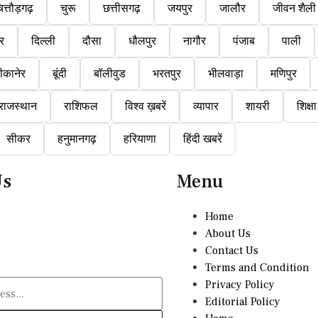
ित्तौड़गढ़
चुरू
छत्तीसगढ़
जयपुर
जालौर
जीवन शैली
ुर
दिल्ली
दौसा
धौलपुर
नागौर
पंजाब
पाली
ीकानेर
बूंदी
बॉलीवुड
भरतपुर
भीलवाड़ा
मणिपुर
राजस्थान
राशिफल
विश्व ख़बरें
व्यापार
शायरी
शिक्षा
सीकर
हनुमानगढ़
हरियाणा
हिंदी खबरें
Us
Menu
Home
About Us
Contact Us
Terms and Condition
Privacy Policy
Editorial Policy