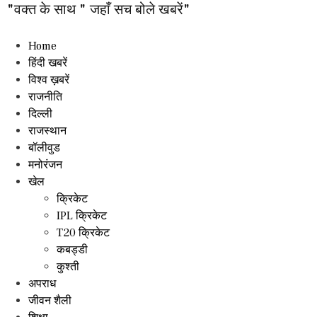
"वक्त के साथ " जहाँ सच बोले खबरें"
Home
हिंदी खबरें
विश्व ख़बरें
राजनीति
दिल्ली
राजस्थान
बॉलीवुड
मनोरंजन
खेल
क्रिकेट
IPL क्रिकेट
T20 क्रिकेट
कबड्डी
कुश्ती
अपराध
जीवन शैली