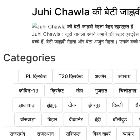
Juhi Chawla की बेटी जाह्नवी 
Juhi Chawla : जूही चावला अपने जमाने की स्टार एक्ट्रेस म
बच्चे हैं, बेटी जाह्नवी मेहता और बेटा अर्जुन मेहता। उनके बच्
Categories
IPL क्रिकेट
T20 क्रिकेट
अजमेर
अपराध
कोविड-19
क्रिकेट
खेल
गुजरात
चित्तौड़गढ़
झालावाड़
झुंझुनू
टोंक
डूंगरपुर
दिल्ली
दौ
बांसवाड़ा
बिहार
बीकानेर
बूंदी
बॉलीवुड
राजसमंद
राजस्थान
राशिफल
विश्व ख़बरें
व्यापार