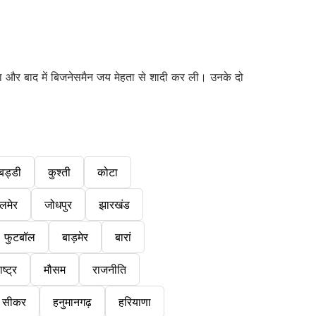
िया और बाद में बिजनेसमैन जय मेहता से शादी कर ली। उनके दो
बड्डी
कुश्ती
कोटा
लमेर
जोधपुर
झारखंड
फुटबॉल
बाड़मेर
बारां
ष्ट्र
मौसम
राजनीति
सीकर
हनुमानगढ़
हरियाणा