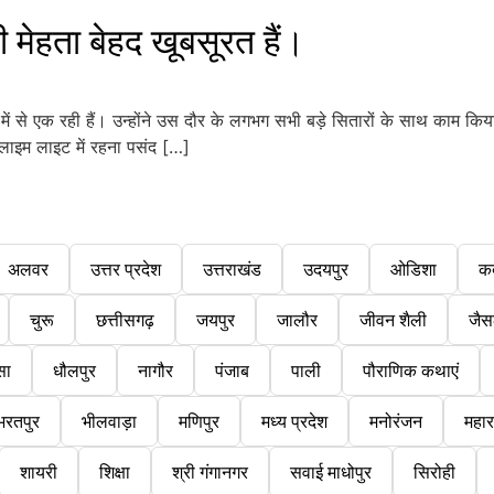
मेहता बेहद खूबसूरत हैं।
ें से एक रही हैं। उन्होंने उस दौर के लगभग सभी बड़े सितारों के साथ काम क
चे लाइम लाइट में रहना पसंद […]
अलवर
उत्तर प्रदेश
उत्तराखंड
उदयपुर
ओडिशा
क
चुरू
छत्तीसगढ़
जयपुर
जालौर
जीवन शैली
जैस
सा
धौलपुर
नागौर
पंजाब
पाली
पौराणिक कथाएं
भरतपुर
भीलवाड़ा
मणिपुर
मध्य प्रदेश
मनोरंजन
महारा
शायरी
शिक्षा
श्री गंगानगर
सवाई माधोपुर
सिरोही