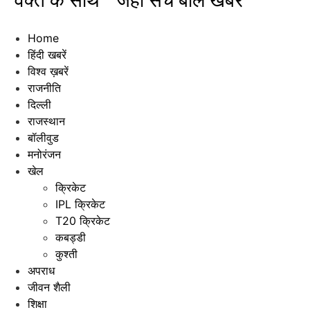
"वक्त के साथ " जहाँ सच बोले खबरें"
Home
हिंदी खबरें
विश्व ख़बरें
राजनीति
दिल्ली
राजस्थान
बॉलीवुड
मनोरंजन
खेल
क्रिकेट
IPL क्रिकेट
T20 क्रिकेट
कबड्डी
कुश्ती
अपराध
जीवन शैली
शिक्षा