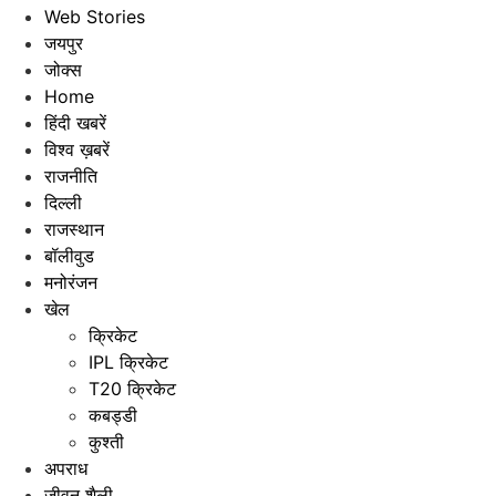
Web Stories
जयपुर
जोक्स
Home
हिंदी खबरें
विश्व ख़बरें
राजनीति
दिल्ली
राजस्थान
बॉलीवुड
मनोरंजन
खेल
क्रिकेट
IPL क्रिकेट
T20 क्रिकेट
कबड्डी
कुश्ती
अपराध
जीवन शैली