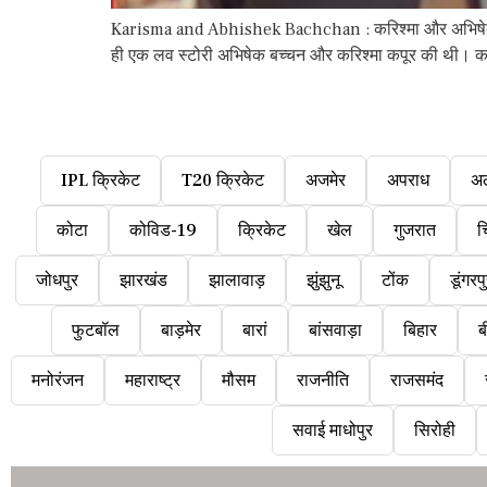
Karisma and Abhishek Bachchan : करिश्मा और अभिषेक बच्चन फ
ही एक लव स्टोरी अभिषेक बच्चन और करिश्मा कपूर की थी। कर
IPL क्रिकेट
T20 क्रिकेट
अजमेर
अपराध
अ
कोटा
कोविड-19
क्रिकेट
खेल
गुजरात
च
जोधपुर
झारखंड
झालावाड़
झुंझुनू
टोंक
डूंगरप
फुटबॉल
बाड़मेर
बारां
बांसवाड़ा
बिहार
ब
मनोरंजन
महाराष्ट्र
मौसम
राजनीति
राजसमंद
सवाई माधोपुर
सिरोही