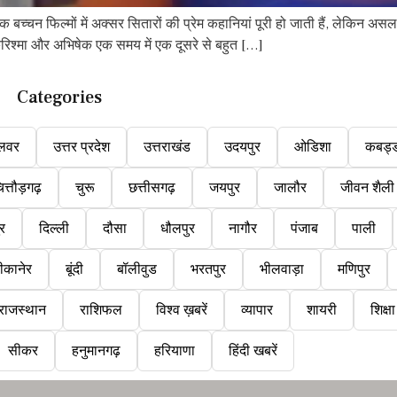
िल्मों में अक्सर सितारों की प्रेम कहानियां पूरी हो जाती हैं, लेकिन असल जिं
िश्मा और अभिषेक एक समय में एक दूसरे से बहुत […]
Categories
लवर
उत्तर प्रदेश
उत्तराखंड
उदयपुर
ओडिशा
कबड्
ित्तौड़गढ़
चुरू
छत्तीसगढ़
जयपुर
जालौर
जीवन शैली
ुर
दिल्ली
दौसा
धौलपुर
नागौर
पंजाब
पाली
ीकानेर
बूंदी
बॉलीवुड
भरतपुर
भीलवाड़ा
मणिपुर
राजस्थान
राशिफल
विश्व ख़बरें
व्यापार
शायरी
शिक्षा
सीकर
हनुमानगढ़
हरियाणा
हिंदी खबरें