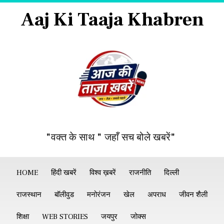
Aaj Ki Taaja Khabren
"वक्त के साथ " जहाँ सच बोले खबरें"
HOME
हिंदी खबरें
विश्व ख़बरें
राजनीति
दिल्ली
राजस्थान
बॉलीवुड
मनोरंजन
खेल
अपराध
जीवन शैली
शिक्षा
WEB STORIES
जयपुर
जोक्स