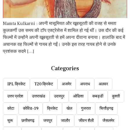
Mamta Kulkarni : अपनी मासूमियत और खूबसूरती की वजह से ममता
कुलकर्णी उस समय की टॉप एक्ट्रेसेस में शामिल हो गई थीं। उस दौर की कई
फिल्मों में उन्होंने अपनी खूबसूरती से हमें अपना दीवाना बनाया। हालांकि बाद में
अचानक वह फिल्मों से गायब हो गईं। उनके इस तरह गायब होने से उनके
प्रशंसक सदमे […]
Categories
IPL क्रिकेट
T20 क्रिकेट
अजमेर
अपराध
अलवर
उत्तर प्रदेश
उत्तराखंड
उदयपुर
ओडिशा
कबड्डी
कुश्ती
कोटा
कोविड-19
क्रिकेट
खेल
गुजरात
चित्तौड़गढ़
चुरू
छत्तीसगढ़
जयपुर
जालौर
जीवन शैली
जैसलमेर