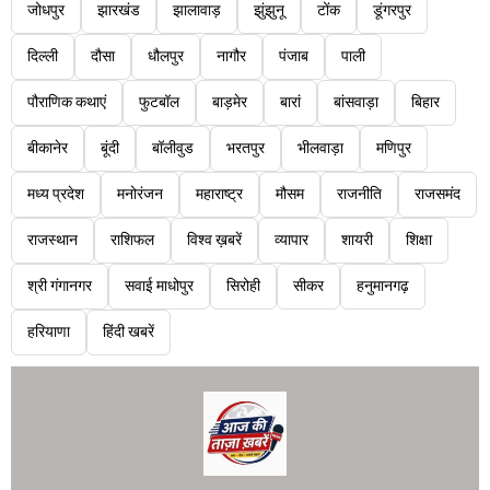
जोधपुर
झारखंड
झालावाड़
झुंझुनू
टोंक
डूंगरपुर
दिल्ली
दौसा
धौलपुर
नागौर
पंजाब
पाली
पौराणिक कथाएं
फुटबॉल
बाड़मेर
बारां
बांसवाड़ा
बिहार
बीकानेर
बूंदी
बॉलीवुड
भरतपुर
भीलवाड़ा
मणिपुर
मध्य प्रदेश
मनोरंजन
महाराष्ट्र
मौसम
राजनीति
राजसमंद
राजस्थान
राशिफल
विश्व ख़बरें
व्यापार
शायरी
शिक्षा
श्री गंगानगर
सवाई माधोपुर
सिरोही
सीकर
हनुमानगढ़
हरियाणा
हिंदी खबरें