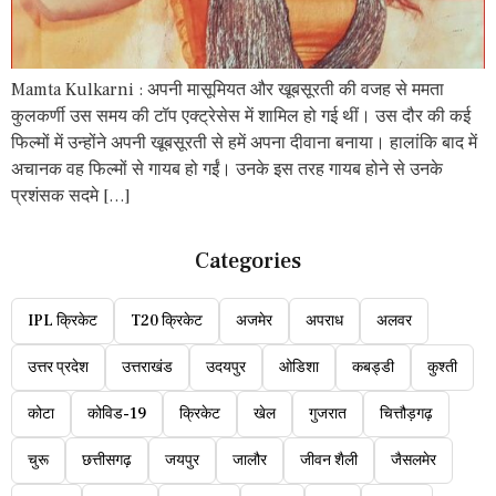
Mamta Kulkarni : अपनी मासूमियत और खूबसूरती की वजह से ममता
कुलकर्णी उस समय की टॉप एक्ट्रेसेस में शामिल हो गई थीं। उस दौर की कई
फिल्मों में उन्होंने अपनी खूबसूरती से हमें अपना दीवाना बनाया। हालांकि बाद में
अचानक वह फिल्मों से गायब हो गईं। उनके इस तरह गायब होने से उनके
प्रशंसक सदमे […]
Categories
IPL क्रिकेट
T20 क्रिकेट
अजमेर
अपराध
अलवर
उत्तर प्रदेश
उत्तराखंड
उदयपुर
ओडिशा
कबड्डी
कुश्ती
कोटा
कोविड-19
क्रिकेट
खेल
गुजरात
चित्तौड़गढ़
चुरू
छत्तीसगढ़
जयपुर
जालौर
जीवन शैली
जैसलमेर