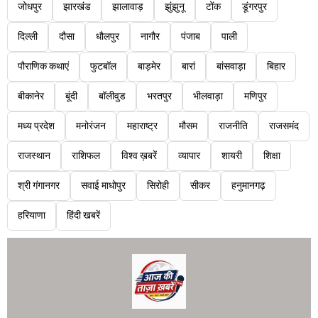
जोधपुर
झारखंड
झालावाड़
झुंझुनू
टोंक
डूंगरपुर
दिल्ली
दौसा
धौलपुर
नागौर
पंजाब
पाली
पौराणिक कथाएं
फुटबॉल
बाड़मेर
बारां
बांसवाड़ा
बिहार
बीकानेर
बूंदी
बॉलीवुड
भरतपुर
भीलवाड़ा
मणिपुर
मध्य प्रदेश
मनोरंजन
महाराष्ट्र
मौसम
राजनीति
राजसमंद
राजस्थान
राशिफल
विश्व ख़बरें
व्यापार
शायरी
शिक्षा
श्री गंगानगर
सवाई माधोपुर
सिरोही
सीकर
हनुमानगढ़
हरियाणा
हिंदी खबरें