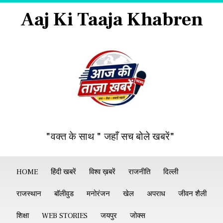
Aaj Ki Taaja Khabren
"वक्त के साथ " जहाँ सच बोले खबरें"
HOME
हिंदी खबरें
विश्व ख़बरें
राजनीति
दिल्ली
राजस्थान
बॉलीवुड
मनोरंजन
खेल
अपराध
जीवन शैली
शिक्षा
WEB STORIES
जयपुर
जोक्स