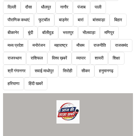
दिल्ली
दौसा
धौलपुर
नागौर
पंजाब
पाली
पौराणिक कथाएं
फुटबॉल
बाड़मेर
बारां
बांसवाड़ा
बिहार
बीकानेर
बूंदी
बॉलीवुड
भरतपुर
भीलवाड़ा
मणिपुर
मध्य प्रदेश
मनोरंजन
महाराष्ट्र
मौसम
राजनीति
राजसमंद
राजस्थान
राशिफल
विश्व ख़बरें
व्यापार
शायरी
शिक्षा
श्री गंगानगर
सवाई माधोपुर
सिरोही
सीकर
हनुमानगढ़
हरियाणा
हिंदी खबरें