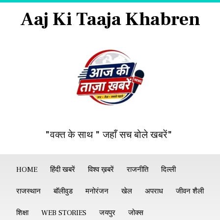
Aaj Ki Taaja Khabren
"वक्त के साथ " जहाँ सच बोले खबरें"
HOME
हिंदी खबरें
विश्व ख़बरें
राजनीति
दिल्ली
राजस्थान
बॉलीवुड
मनोरंजन
खेल
अपराध
जीवन शैली
शिक्षा
WEB STORIES
जयपुर
जोक्स