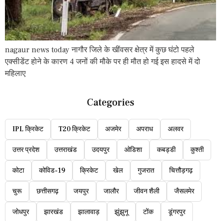
nagaur news today नागौर जिले के खींवसर क्षेत्र में कुछ घंटो पहले
एक्सीडेंट होने के कारण 4 जनों की मौके पर ही मौत हो गई इस हादसे में दो
महिलाए
Categories
IPL क्रिकेट
T20 क्रिकेट
अजमेर
अपराध
अलवर
उत्तर प्रदेश
उत्तराखंड
उदयपुर
ओडिशा
कबड्डी
कुश्ती
कोटा
कोविड-19
क्रिकेट
खेल
गुजरात
चित्तौड़गढ़
चुरू
छत्तीसगढ़
जयपुर
जालौर
जीवन शैली
जैसलमेर
जोधपुर
झारखंड
झालावाड़
झुंझुनू
टोंक
डूंगरपुर