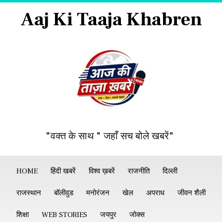
Aaj Ki Taaja Khabren
"वक्त के साथ " जहाँ सच बोले खबरें"
HOME
हिंदी खबरें
विश्व ख़बरें
राजनीति
दिल्ली
राजस्थान
बॉलीवुड
मनोरंजन
खेल
अपराध
जीवन शैली
शिक्षा
WEB STORIES
जयपुर
जोक्स