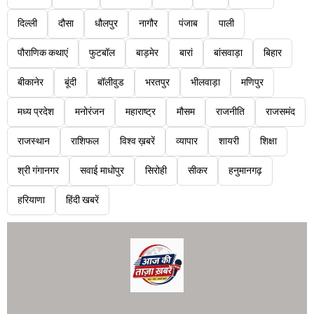
दिल्ली
दौसा
धौलपुर
नागौर
पंजाब
पाली
पौराणिक कथाएं
फुटबॉल
बाड़मेर
बारां
बांसवाड़ा
बिहार
बीकानेर
बूंदी
बॉलीवुड
भरतपुर
भीलवाड़ा
मणिपुर
मध्य प्रदेश
मनोरंजन
महाराष्ट्र
मौसम
राजनीति
राजसमंद
राजस्थान
राशिफल
विश्व ख़बरें
व्यापार
शायरी
शिक्षा
श्री गंगानगर
सवाई माधोपुर
सिरोही
सीकर
हनुमानगढ़
हरियाणा
हिंदी खबरें