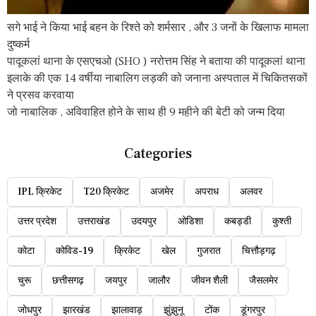
सगे भाई ने किया भाई बहन के रिश्ते को शर्मसार , और 3 जनों के खिलाफ मामला
दुष्कर्म
पादूकलां थाना के एसएचओ (SHO ) नरोत्तम सिंह ने बताया की पादूकलां थाना
इलाके की एक 14 वर्षीया नाबालिग लड़की को जनाना अस्पताल में चिकितसकों
ने प्रसव करवाया
जो नाबालिक , अविवाहित होने के साथ ही 9 महीने की बेटी को जन्म दिया
Categories
IPL क्रिकेट
T20 क्रिकेट
अजमेर
अपराध
अलवर
उत्तर प्रदेश
उत्तराखंड
उदयपुर
ओडिशा
कबड्डी
कुश्ती
कोटा
कोविड-19
क्रिकेट
खेल
गुजरात
चित्तौड़गढ़
चुरू
छत्तीसगढ़
जयपुर
जालौर
जीवन शैली
जैसलमेर
जोधपुर
झारखंड
झालावाड़
झुंझुनू
टोंक
डूंगरपुर