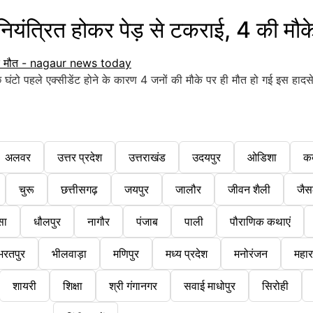
्रित होकर पेड़ से टकराई, 4 की मौक
घंटो पहले एक्सीडेंट होने के कारण 4 जनों की मौके पर ही मौत हो गई इस हादसे 
अलवर
उत्तर प्रदेश
उत्तराखंड
उदयपुर
ओडिशा
क
चुरू
छत्तीसगढ़
जयपुर
जालौर
जीवन शैली
जैस
सा
धौलपुर
नागौर
पंजाब
पाली
पौराणिक कथाएं
भरतपुर
भीलवाड़ा
मणिपुर
मध्य प्रदेश
मनोरंजन
महारा
शायरी
शिक्षा
श्री गंगानगर
सवाई माधोपुर
सिरोही