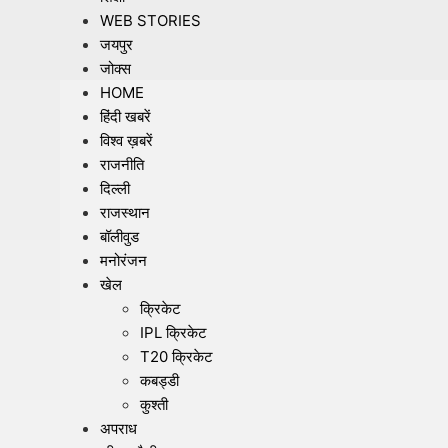
WEB STORIES
जयपुर
जोक्स
HOME
हिंदी खबरें
विश्व ख़बरें
राजनीति
दिल्ली
राजस्थान
बॉलीवुड
मनोरंजन
खेल
क्रिकेट
IPL क्रिकेट
T20 क्रिकेट
कबड्डी
कुश्ती
अपराध