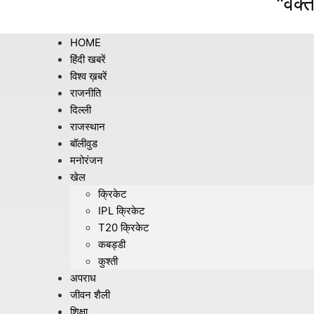
"वक्त
HOME
हिंदी खबरें
विश्व ख़बरें
राजनीति
दिल्ली
राजस्थान
बॉलीवुड
मनोरंजन
खेल
क्रिकेट
IPL क्रिकेट
T20 क्रिकेट
कबड्डी
कुश्ती
अपराध
जीवन शैली
शिक्षा