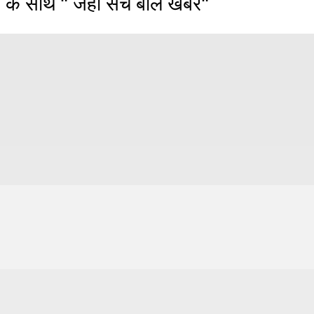
 के साथ " जहाँ सच बोले खबरें"