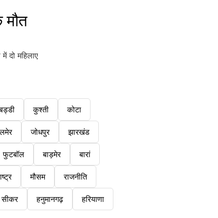
े मौत
में दो महिलाए
बड्डी
कुश्ती
कोटा
लमेर
जोधपुर
झारखंड
फुटबॉल
बाड़मेर
बारां
ष्ट्र
मौसम
राजनीति
सीकर
हनुमानगढ़
हरियाणा