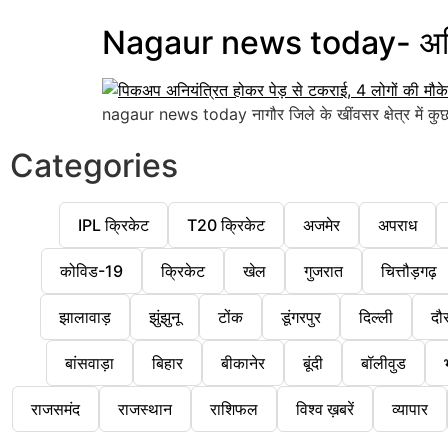
Nagaur news today- अनियंत
nagaur news today नागौर जिले के खींवसर क्षेत्र में कुछ 
Categories
IPL क्रिकेट
T20 क्रिकेट
अजमेर
अपराध
कोविड-19
क्रिकेट
खेल
गुजरात
चित्तौड़गढ़
झालावाड़
झुंझुनू
टोंक
डूंगरपुर
दिल्ली
दौ
बांसवाड़ा
बिहार
बीकानेर
बूंदी
बॉलीवुड
राजसमंद
राजस्थान
राशिफल
विश्व ख़बरें
व्यापार