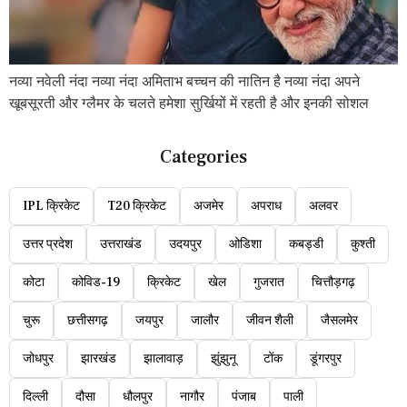
नव्या नवेली नंदा नव्या नंदा अमिताभ बच्चन की नातिन है नव्या नंदा अपने
खूबसूरती और ग्लैमर के चलते हमेशा सुर्खियों में रहती है और इनकी सोशल
Categories
IPL क्रिकेट
T20 क्रिकेट
अजमेर
अपराध
अलवर
उत्तर प्रदेश
उत्तराखंड
उदयपुर
ओडिशा
कबड्डी
कुश्ती
कोटा
कोविड-19
क्रिकेट
खेल
गुजरात
चित्तौड़गढ़
चुरू
छत्तीसगढ़
जयपुर
जालौर
जीवन शैली
जैसलमेर
जोधपुर
झारखंड
झालावाड़
झुंझुनू
टोंक
डूंगरपुर
दिल्ली
दौसा
धौलपुर
नागौर
पंजाब
पाली