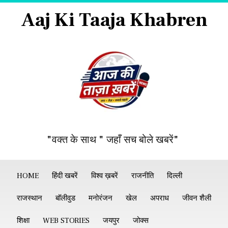
Aaj Ki Taaja Khabren
"वक्त के साथ " जहाँ सच बोले खबरें"
HOME
हिंदी खबरें
विश्व ख़बरें
राजनीति
दिल्ली
राजस्थान
बॉलीवुड
मनोरंजन
खेल
अपराध
जीवन शैली
शिक्षा
WEB STORIES
जयपुर
जोक्स