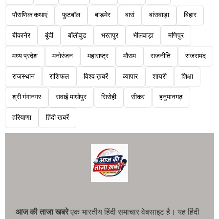
पौराणिक कथाएं
फुटबॉल
बाड़मेर
बारां
बांसवाड़ा
बिहार
बीकानेर
बूंदी
बॉलीवुड
भरतपुर
भीलवाड़ा
मणिपुर
मध्य प्रदेश
मनोरंजन
महाराष्ट्र
मौसम
राजनीति
राजसमंद
राजस्थान
राशिफल
विश्व ख़बरें
व्यापार
शायरी
शिक्षा
श्री गंगानगर
सवाई माधोपुर
सिरोही
सीकर
हनुमानगढ़
हरियाणा
हिंदी खबरें
आज की ताजा खबरे
एक भारतीय हिंदी समाचार वेबसाइट है। यह हिंदी