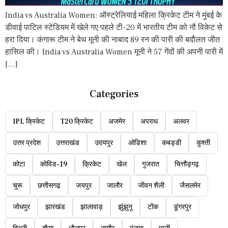
India vs Australia Women: ऑस्ट्रेलियाई महिला क्रिकेट टीम ने मुंबई के
डीवाई पाटिल स्टेडियम में खेले गए पहले टी-20 में भारतीय टीम को नौ विकेट से
हरा दिया। कंगारू टीम ने बेथ मूनी की नाबाद 89 रन की पारी की बदौलत जीत
हासिल की। India vs Australia Women मूनी ने 57 गेंदों की अपनी पारी में
[…]
Categories
IPL क्रिकेट
T20 क्रिकेट
अजमेर
अपराध
अलवर
उत्तर प्रदेश
उत्तराखंड
उदयपुर
ओडिशा
कबड्डी
कुश्ती
कोटा
कोविड-19
क्रिकेट
खेल
गुजरात
चित्तौड़गढ़
चुरू
छत्तीसगढ़
जयपुर
जालौर
जीवन शैली
जैसलमेर
जोधपुर
झारखंड
झालावाड़
झुंझुनू
टोंक
डूंगरपुर