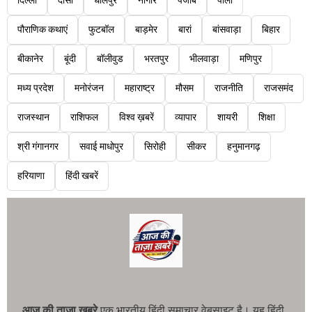
दिल्ली
दौसा
धौलपुर
नागौर
पंजाब
पाली
पौराणिक कथाएं
फुटबॉल
बाड़मेर
बारां
बांसवाड़ा
बिहार
बीकानेर
बूंदी
बॉलीवुड
भरतपुर
भीलवाड़ा
मणिपुर
मध्य प्रदेश
मनोरंजन
महाराष्ट्र
मौसम
राजनीति
राजसमंद
राजस्थान
राशिफल
विश्व ख़बरें
व्यापार
शायरी
शिक्षा
श्री गंगानगर
सवाई माधोपुर
सिरोही
सीकर
हनुमानगढ़
हरियाणा
हिंदी खबरें
आज की ताजा खबरे
एक भारतीय हिंदी समाचार वेबसाइट है। यह हिंदी