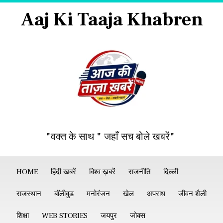
Aaj Ki Taaja Khabren
"वक्त के साथ " जहाँ सच बोले खबरें"
HOME
हिंदी खबरें
विश्व ख़बरें
राजनीति
दिल्ली
राजस्थान
बॉलीवुड
मनोरंजन
खेल
अपराध
जीवन शैली
शिक्षा
WEB STORIES
जयपुर
जोक्स