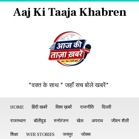
Aaj Ki Taaja Khabren
"वक्त के साथ " जहाँ सच बोले खबरें"
HOME
हिंदी खबरें
विश्व ख़बरें
राजनीति
दिल्ली
राजस्थान
बॉलीवुड
मनोरंजन
खेल
अपराध
जीवन शैली
शिक्षा
WEB STORIES
जयपुर
जोक्स