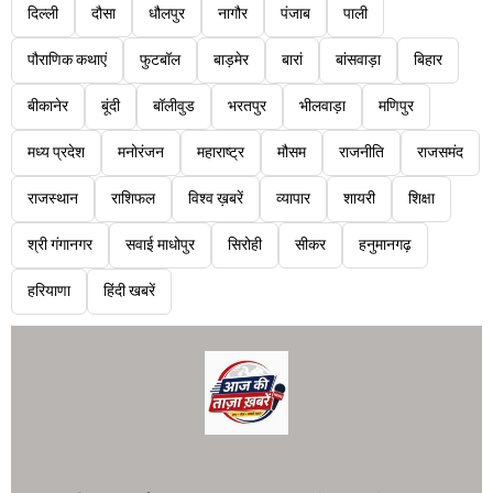
दिल्ली
दौसा
धौलपुर
नागौर
पंजाब
पाली
पौराणिक कथाएं
फुटबॉल
बाड़मेर
बारां
बांसवाड़ा
बिहार
बीकानेर
बूंदी
बॉलीवुड
भरतपुर
भीलवाड़ा
मणिपुर
मध्य प्रदेश
मनोरंजन
महाराष्ट्र
मौसम
राजनीति
राजसमंद
राजस्थान
राशिफल
विश्व ख़बरें
व्यापार
शायरी
शिक्षा
श्री गंगानगर
सवाई माधोपुर
सिरोही
सीकर
हनुमानगढ़
हरियाणा
हिंदी खबरें