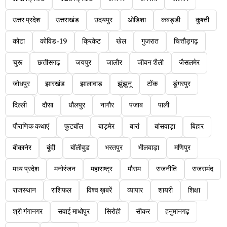
उत्तर प्रदेश
उत्तराखंड
उदयपुर
ओडिशा
कबड्डी
कुश्ती
कोटा
कोविड-19
क्रिकेट
खेल
गुजरात
चित्तौड़गढ़
चुरू
छत्तीसगढ़
जयपुर
जालौर
जीवन शैली
जैसलमेर
जोधपुर
झारखंड
झालावाड़
झुंझुनू
टोंक
डूंगरपुर
दिल्ली
दौसा
धौलपुर
नागौर
पंजाब
पाली
पौराणिक कथाएं
फुटबॉल
बाड़मेर
बारां
बांसवाड़ा
बिहार
बीकानेर
बूंदी
बॉलीवुड
भरतपुर
भीलवाड़ा
मणिपुर
मध्य प्रदेश
मनोरंजन
महाराष्ट्र
मौसम
राजनीति
राजसमंद
राजस्थान
राशिफल
विश्व ख़बरें
व्यापार
शायरी
शिक्षा
श्री गंगानगर
सवाई माधोपुर
सिरोही
सीकर
हनुमानगढ़