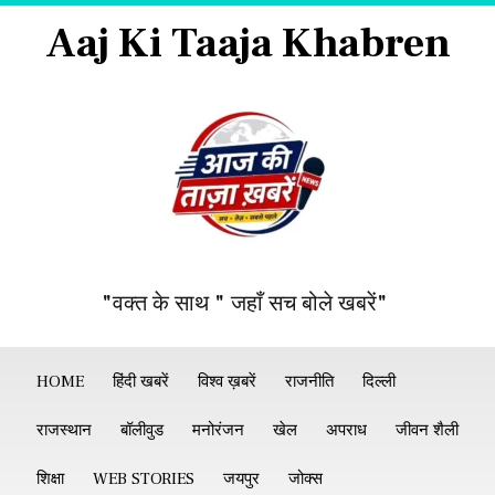
Aaj Ki Taaja Khabren
"वक्त के साथ " जहाँ सच बोले खबरें"
HOME
हिंदी खबरें
विश्व ख़बरें
राजनीति
दिल्ली
राजस्थान
बॉलीवुड
मनोरंजन
खेल
अपराध
जीवन शैली
शिक्षा
WEB STORIES
जयपुर
जोक्स