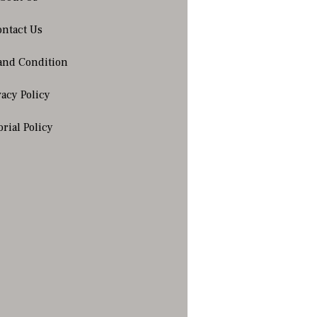
ntact Us
and Condition
vacy Policy
orial Policy