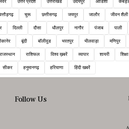
लवर
उत्तर प्रदेश
उत्तराखंड
उदयपुर
ओडिशा
कबड्
ित्तौड़गढ़
चुरू
छत्तीसगढ़
जयपुर
जालौर
जीवन शैली
ुर
दिल्ली
दौसा
धौलपुर
नागौर
पंजाब
पाली
ीकानेर
बूंदी
बॉलीवुड
भरतपुर
भीलवाड़ा
मणिपुर
राजस्थान
राशिफल
विश्व ख़बरें
व्यापार
शायरी
शिक्षा
सीकर
हनुमानगढ़
हरियाणा
हिंदी खबरें
Follow Us
A