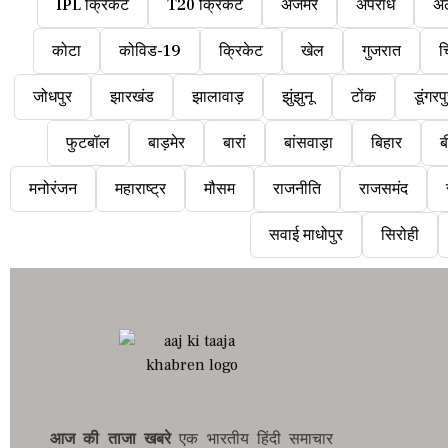
IPL क्रिकेट
T20 क्रिकेट
अजमेर
अपराध
अ
कोटा
कोविड-19
क्रिकेट
खेल
गुजरात
च
जोधपुर
झारखंड
झालावाड़
झुंझुनू
टोंक
डूंगरप
फुटबॉल
बाड़मेर
बारां
बांसवाड़ा
बिहार
ब
मनोरंजन
महाराष्ट्र
मौसम
राजनीति
राजसमंद
सवाई माधोपुर
सिरोही
आज की ताजा खबरे
एक भारतीय हिंदी समाचार