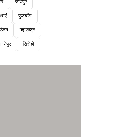
ेर
जोधपुर
थाएं
फुटबॉल
रंजन
महाराष्ट्र
ाधोपुर
सिरोही