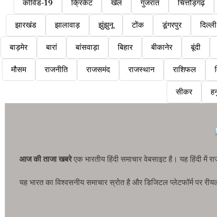
कोविड-19
क्रिकेट
खेल
गुजरात
चित्तौड़गढ़
झारखंड
झालावाड़
झुंझुनू
टोंक
डूंगरपुर
दिल्ली
बाड़मेर
बारां
बांसवाड़ा
बिहार
बीकानेर
बूंदी
मौसम
राजनीति
राजसमंद
राजस्थान
राशिफल
व
सीकर
हन
आज की ताजा खबरे
एक भारतीय हिंदी समाचार वेबसाइट है। यह हिंदी में 
यह भारत का विश्वसनीय समाचार स्रोत है और डिजिटल प्लेटफॉर्म पर रीयल-टा