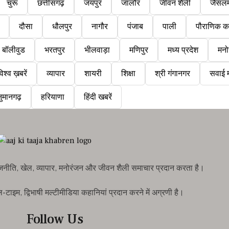
चुरू
छत्तीसगढ़
जयपुर
जालौर
जीवन शैली
जैसलम
दौसा
धौलपुर
नागौर
पंजाब
पाली
पौराणिक क
बॉलीवुड
भरतपुर
भीलवाड़ा
मणिपुर
मध्य प्रदेश
मनो
िश्व ख़बरें
व्यापार
शायरी
शिक्षा
श्री गंगानगर
सवाई म
ुमानगढ़
हरियाणा
हिंदी खबरें
राजनीति, खेल, व्यापार, मनोरंजन और जीवन शैली समाचार प्रदान करता है।
इम, द्विभाषी मल्टीमीडिया कहानियां प्रदान करने में अग्रणी है।
Follow Us