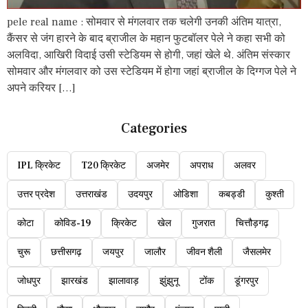
pele real name : सोमवार से मंगलवार तक चलेगी उनकी अंतिम यात्रा,
कैंसर से जंग हारने के बाद ब्राजील के महान फुटबॉलर पेले ने कहा सभी को
अलविदा, आखिरी विदाई उसी स्टेडियम से होगी, जहां खेले थे. अंतिम संस्कार
सोमवार और मंगलवार को उस स्टेडियम में होगा जहां ब्राजील के दिग्गज पेले ने
अपने करियर […]
Categories
IPL क्रिकेट
T20 क्रिकेट
अजमेर
अपराध
अलवर
उत्तर प्रदेश
उत्तराखंड
उदयपुर
ओडिशा
कबड्डी
कुश्ती
कोटा
कोविड-19
क्रिकेट
खेल
गुजरात
चित्तौड़गढ़
चुरू
छत्तीसगढ़
जयपुर
जालौर
जीवन शैली
जैसलमेर
जोधपुर
झारखंड
झालावाड़
झुंझुनू
टोंक
डूंगरपुर