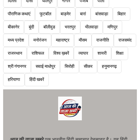
दिल्ली
दौसा
धौलपुर
नागौर
पंजाब
पाली
पौराणिक कथाएं
फुटबॉल
बाड़मेर
बारां
बांसवाड़ा
बिहार
बीकानेर
बूंदी
बॉलीवुड
भरतपुर
भीलवाड़ा
मणिपुर
मध्य प्रदेश
मनोरंजन
महाराष्ट्र
मौसम
राजनीति
राजसमंद
राजस्थान
राशिफल
विश्व ख़बरें
व्यापार
शायरी
शिक्षा
श्री गंगानगर
सवाई माधोपुर
सिरोही
सीकर
हनुमानगढ़
हरियाणा
हिंदी खबरें
आज की ताजा खबरे
एक भारतीय हिंदी समाचार वेबसाइट है। यह हिंदी