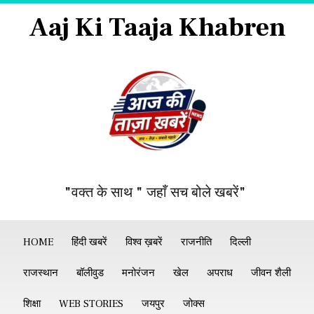
Aaj Ki Taaja Khabren
"वक्त के साथ " जहाँ सच बोले खबरें"
HOME
हिंदी खबरें
विश्व ख़बरें
राजनीति
दिल्ली
राजस्थान
बॉलीवुड
मनोरंजन
खेल
अपराध
जीवन शैली
शिक्षा
WEB STORIES
जयपुर
जोक्स