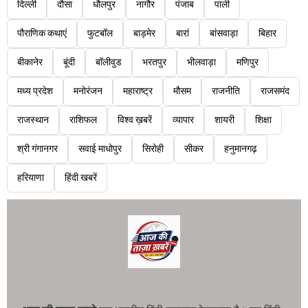
दिल्ली
दौसा
धौलपुर
नागौर
पंजाब
पाली
पौराणिक कथाएं
फुटबॉल
बाड़मेर
बारां
बांसवाड़ा
बिहार
बीकानेर
बूंदी
बॉलीवुड
भरतपुर
भीलवाड़ा
मणिपुर
मध्य प्रदेश
मनोरंजन
महाराष्ट्र
मौसम
राजनीति
राजसमंद
राजस्थान
राशिफल
विश्व ख़बरें
व्यापार
शायरी
शिक्षा
श्री गंगानगर
सवाई माधोपुर
सिरोही
सीकर
हनुमानगढ़
हरियाणा
हिंदी खबरें