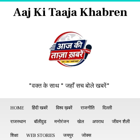
Aaj Ki Taaja Khabren
"वक्त के साथ " जहाँ सच बोले खबरें"
HOME
हिंदी खबरें
विश्व ख़बरें
राजनीति
दिल्ली
राजस्थान
बॉलीवुड
मनोरंजन
खेल
अपराध
जीवन शैली
शिक्षा
WEB STORIES
जयपुर
जोक्स