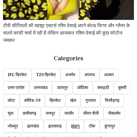
टीवी सीरियलों की महशूर एक्टर्स रश्मि देसाई अपने बोल्ड फिगर और ग्लैमर के
चलते काफी चर्चा में रही है लेकिन आजकल रशिम देसाई की कुछ फोटोज
जमकर
Categories
IPL क्रिकेट
T20 क्रिकेट
अजमेर
अपराध
अलवर
उत्तर प्रदेश
उत्तराखंड
उदयपुर
ओडिशा
कबड्डी
कुश्ती
कोटा
कोविड-19
क्रिकेट
खेल
गुजरात
चित्तौड़गढ़
चुरू
छत्तीसगढ़
जयपुर
जालौर
जीवन शैली
जैसलमेर
जोधपुर
झारखंड
झालावाड़
झुंझुनू
टोंक
डूंगरपुर