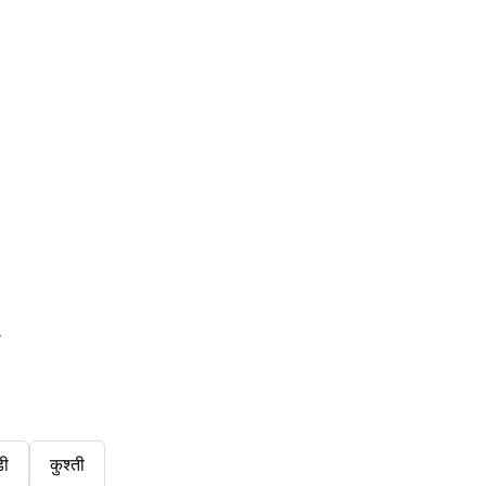
स
डी
कुश्ती