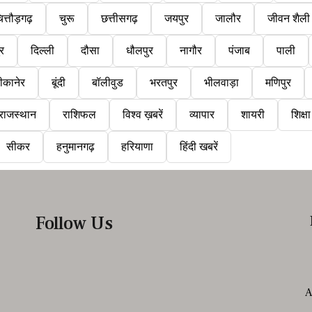
ित्तौड़गढ़
चुरू
छत्तीसगढ़
जयपुर
जालौर
जीवन शैली
ुर
दिल्ली
दौसा
धौलपुर
नागौर
पंजाब
पाली
ीकानेर
बूंदी
बॉलीवुड
भरतपुर
भीलवाड़ा
मणिपुर
राजस्थान
राशिफल
विश्व ख़बरें
व्यापार
शायरी
शिक्षा
सीकर
हनुमानगढ़
हरियाणा
हिंदी खबरें
Follow Us
A