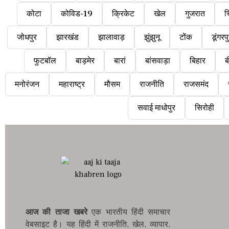
कोटा
कोविड-19
क्रिकेट
खेल
गुजरात
च
जोधपुर
झारखंड
झालावाड़
झुंझुनू
टोंक
डूंगरप
फुटबॉल
बाड़मेर
बारां
बांसवाड़ा
बिहार
ब
मनोरंजन
महाराष्ट्र
मौसम
राजनीति
राजसमंद
सवाई माधोपुर
सिरोही
आज की ताजा खबरे
एक भारतीय हिंदी समाचार
वेबसाइट है। यह हिंदी में राजनीति, खेल, व्यापार,