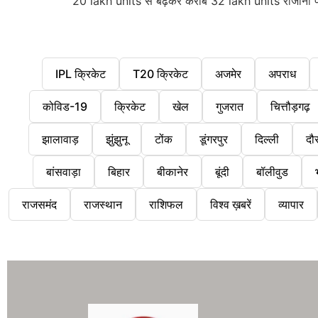
20 lakh units से बढ़कर करीब 32 lakh units रोजाना पर 
IPL क्रिकेट
T20 क्रिकेट
अजमेर
अपराध
कोविड-19
क्रिकेट
खेल
गुजरात
चित्तौड़गढ़
झालावाड़
झुंझुनू
टोंक
डूंगरपुर
दिल्ली
दौ
बांसवाड़ा
बिहार
बीकानेर
बूंदी
बॉलीवुड
राजसमंद
राजस्थान
राशिफल
विश्व ख़बरें
व्यापार