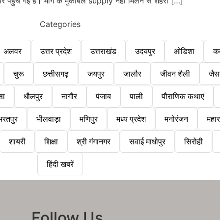
पहुंच गई है। मांग के मुकाबले supply नहीं मिलने से शहरी […]
Categories
अलवर
उत्तर प्रदेश
उत्तराखंड
उदयपुर
ओडिशा
क
चुरू
छत्तीसगढ़
जयपुर
जालौर
जीवन शैली
जैस
सा
धौलपुर
नागौर
पंजाब
पाली
पौराणिक कथाएं
भरतपुर
भीलवाड़ा
मणिपुर
मध्य प्रदेश
मनोरंजन
महारा
शायरी
शिक्षा
श्री गंगानगर
सवाई माधोपुर
सिरोही
हिंदी खबरें
Follow Us