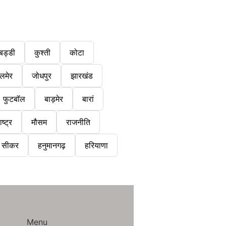
बड्डी
कुश्ती
कोटा
लमेर
जोधपुर
झारखंड
फुटबॉल
बाड़मेर
बारां
ष्ट्र
मौसम
राजनीति
सीकर
हनुमानगढ़
हरियाणा
Menu