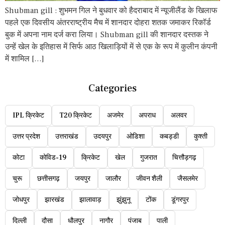
Shubman gill : शुभमन गिल ने बुधवार को हैदराबाद में न्यूजीलैंड के खिलाफ
पहले एक दिवसीय अंतरराष्ट्रीय मैच में शानदार दोहरा शतक जमाकर रिकॉर्ड
बुक में अपना नाम दर्ज करा लिया। Shubman gill की शानदार दस्तक ने
उन्हें खेल के इतिहास में सिर्फ आठ खिलाड़ियों में से एक के रूप में कुलीन कंपनी
में शामिल […]
Categories
IPL क्रिकेट
T20 क्रिकेट
अजमेर
अपराध
अलवर
उत्तर प्रदेश
उत्तराखंड
उदयपुर
ओडिशा
कबड्डी
कुश्ती
कोटा
कोविड-19
क्रिकेट
खेल
गुजरात
चित्तौड़गढ़
चुरू
छत्तीसगढ़
जयपुर
जालौर
जीवन शैली
जैसलमेर
जोधपुर
झारखंड
झालावाड़
झुंझुनू
टोंक
डूंगरपुर
दिल्ली
दौसा
धौलपुर
नागौर
पंजाब
पाली