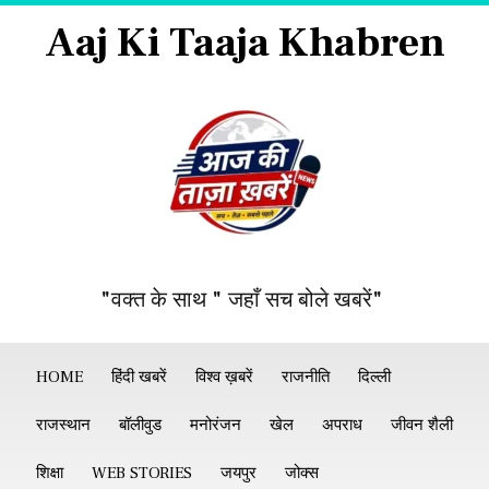
Aaj Ki Taaja Khabren
"वक्त के साथ " जहाँ सच बोले खबरें"
HOME
हिंदी खबरें
विश्व ख़बरें
राजनीति
दिल्ली
राजस्थान
बॉलीवुड
मनोरंजन
खेल
अपराध
जीवन शैली
शिक्षा
WEB STORIES
जयपुर
जोक्स