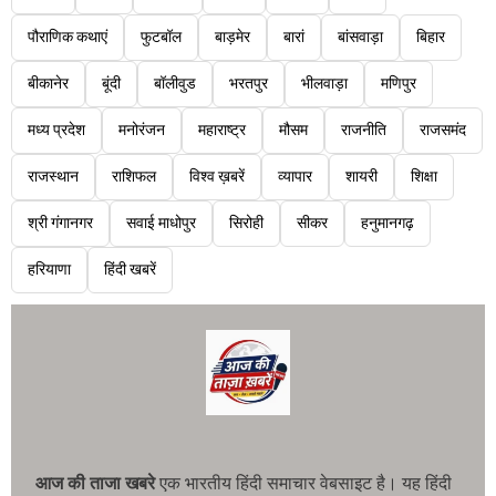
पौराणिक कथाएं
फुटबॉल
बाड़मेर
बारां
बांसवाड़ा
बिहार
बीकानेर
बूंदी
बॉलीवुड
भरतपुर
भीलवाड़ा
मणिपुर
मध्य प्रदेश
मनोरंजन
महाराष्ट्र
मौसम
राजनीति
राजसमंद
राजस्थान
राशिफल
विश्व ख़बरें
व्यापार
शायरी
शिक्षा
श्री गंगानगर
सवाई माधोपुर
सिरोही
सीकर
हनुमानगढ़
हरियाणा
हिंदी खबरें
आज की ताजा खबरे
एक भारतीय हिंदी समाचार वेबसाइट है। यह हिंदी