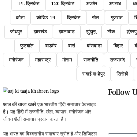
IPL क्रिकेट
T20 क्रिकेट
अजमेर
अपराध
अ
कोटा
कोविड-19
क्रिकेट
खेल
गुजरात
च
जोधपुर
झारखंड
झालावाड़
झुंझुनू
टोंक
डूंगरप
फुटबॉल
बाड़मेर
बारां
बांसवाड़ा
बिहार
ब
मनोरंजन
महाराष्ट्र
मौसम
राजनीति
राजसमंद
सवाई माधोपुर
सिरोही
Follow 
आज की ताजा खबरे
एक भारतीय हिंदी समाचार वेबसाइट
है। यह हिंदी में राजनीति, खेल, व्यापार, मनोरंजन और
जीवन शैली समाचार प्रदान करता है।
यह भारत का विश्वसनीय समाचार स्रोत है और डिजिटल