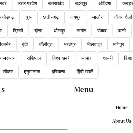
लवर
उत्तर प्रदेश
उत्तराखंड
उदयपुर
ओडिशा
कबड्
ित्तौड़गढ़
चुरू
छत्तीसगढ़
जयपुर
जालौर
जीवन शैली
ुर
दिल्ली
दौसा
धौलपुर
नागौर
पंजाब
पाली
ीकानेर
बूंदी
बॉलीवुड
भरतपुर
भीलवाड़ा
मणिपुर
राजस्थान
राशिफल
विश्व ख़बरें
व्यापार
शायरी
शिक्षा
सीकर
हनुमानगढ़
हरियाणा
हिंदी खबरें
Us
Menu
Home
About Us