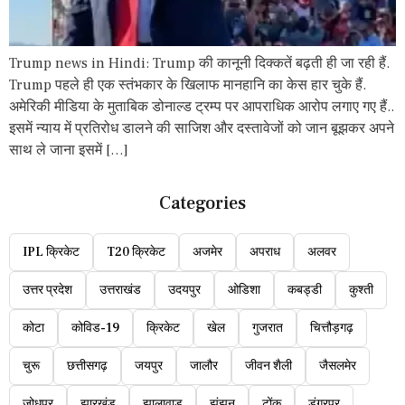
Trump news in Hindi: Trump की कानूनी दिक्कतें बढ़ती ही जा रही हैं.
Trump पहले ही एक स्तंभकार के खिलाफ मानहानि का केस हार चुके हैं.
अमेरिकी मीडिया के मुताबिक डोनाल्ड ट्रम्प पर आपराधिक आरोप लगाए गए हैं..
इसमें न्याय में प्रतिरोध डालने की साजिश और दस्तावेजों को जान बूझकर अपने
साथ ले जाना इसमें […]
Categories
IPL क्रिकेट
T20 क्रिकेट
अजमेर
अपराध
अलवर
उत्तर प्रदेश
उत्तराखंड
उदयपुर
ओडिशा
कबड्डी
कुश्ती
कोटा
कोविड-19
क्रिकेट
खेल
गुजरात
चित्तौड़गढ़
चुरू
छत्तीसगढ़
जयपुर
जालौर
जीवन शैली
जैसलमेर
जोधपुर
झारखंड
झालावाड़
झुंझुनू
टोंक
डूंगरपुर