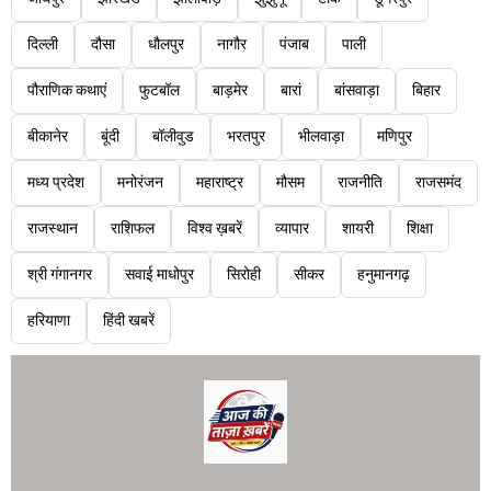
दिल्ली
दौसा
धौलपुर
नागौर
पंजाब
पाली
पौराणिक कथाएं
फुटबॉल
बाड़मेर
बारां
बांसवाड़ा
बिहार
बीकानेर
बूंदी
बॉलीवुड
भरतपुर
भीलवाड़ा
मणिपुर
मध्य प्रदेश
मनोरंजन
महाराष्ट्र
मौसम
राजनीति
राजसमंद
राजस्थान
राशिफल
विश्व ख़बरें
व्यापार
शायरी
शिक्षा
श्री गंगानगर
सवाई माधोपुर
सिरोही
सीकर
हनुमानगढ़
हरियाणा
हिंदी खबरें