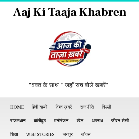
Aaj Ki Taaja Khabren
"वक्त के साथ " जहाँ सच बोले खबरें"
HOME
हिंदी खबरें
विश्व ख़बरें
राजनीति
दिल्ली
राजस्थान
बॉलीवुड
मनोरंजन
खेल
अपराध
जीवन शैली
शिक्षा
WEB STORIES
जयपुर
जोक्स