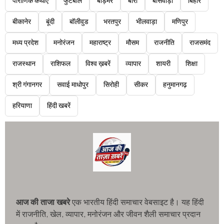
पौराणिक कथाएं
फुटबॉल
बाड़मेर
बारां
बांसवाड़ा
बिहार
बीकानेर
बूंदी
बॉलीवुड
भरतपुर
भीलवाड़ा
मणिपुर
मध्य प्रदेश
मनोरंजन
महाराष्ट्र
मौसम
राजनीति
राजसमंद
राजस्थान
राशिफल
विश्व ख़बरें
व्यापार
शायरी
शिक्षा
श्री गंगानगर
सवाई माधोपुर
सिरोही
सीकर
हनुमानगढ़
हरियाणा
हिंदी खबरें
आज की ताजा खबरे
एक भारतीय हिंदी समाचार वेबसाइट है। यह हिंदी
में राजनीति, खेल, व्यापार, मनोरंजन और जीवन शैली समाचार प्रदान