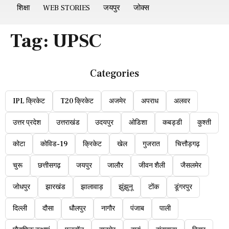
शिक्षा
WEB STORIES
जयपुर
जोक्स
Tag:
UPSC
Categories
IPL क्रिकेट
T20 क्रिकेट
अजमेर
अपराध
अलवर
उत्तर प्रदेश
उत्तराखंड
उदयपुर
ओडिशा
कबड्डी
कुश्ती
कोटा
कोविड-19
क्रिकेट
खेल
गुजरात
चित्तौड़गढ़
चुरू
छत्तीसगढ़
जयपुर
जालौर
जीवन शैली
जैसलमेर
जोधपुर
झारखंड
झालावाड़
झुंझुनू
टोंक
डूंगरपुर
दिल्ली
दौसा
धौलपुर
नागौर
पंजाब
पाली