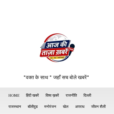
"वक्त के साथ " जहाँ सच बोले खबरें"
HOME
हिंदी खबरें
विश्व ख़बरें
राजनीति
दिल्ली
राजस्थान
बॉलीवुड
मनोरंजन
खेल
अपराध
जीवन शैली