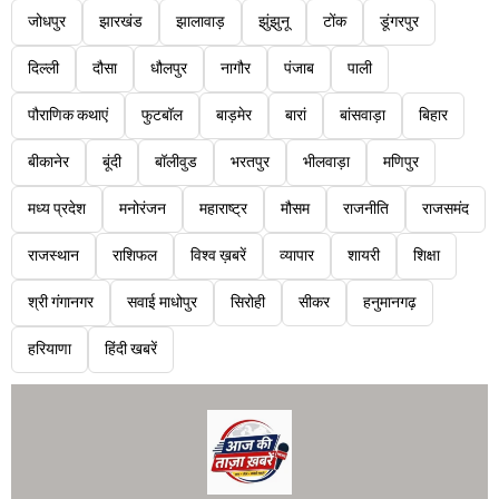
जोधपुर
झारखंड
झालावाड़
झुंझुनू
टोंक
डूंगरपुर
दिल्ली
दौसा
धौलपुर
नागौर
पंजाब
पाली
पौराणिक कथाएं
फुटबॉल
बाड़मेर
बारां
बांसवाड़ा
बिहार
बीकानेर
बूंदी
बॉलीवुड
भरतपुर
भीलवाड़ा
मणिपुर
मध्य प्रदेश
मनोरंजन
महाराष्ट्र
मौसम
राजनीति
राजसमंद
राजस्थान
राशिफल
विश्व ख़बरें
व्यापार
शायरी
शिक्षा
श्री गंगानगर
सवाई माधोपुर
सिरोही
सीकर
हनुमानगढ़
हरियाणा
हिंदी खबरें