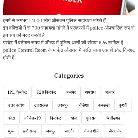
इनमें से लगभग 14000 लोग औसतन पुलिस सहायता मांगते हैं
इन वक्तियो में से 700 सहायता मांगने में प्रकरणों में police औपचारिक रूप से
इन सब की मदद करती है
प्रदेश में वर्तमान समय में फील्ड में पुलिस थानों की संख्या 826 शामिल है
police Control Room के मार्फत औसतन में प्रति थाना एक ही इवेंट क्रिएट
होती है.
Categories
IPL क्रिकेट
T20 क्रिकेट
अजमेर
अपराध
अलवर
उत्तर प्रदेश
उत्तराखंड
उदयपुर
ओडिशा
कबड्डी
कुश्ती
कोटा
कोविड-19
क्रिकेट
खेल
गुजरात
चित्तौड़गढ़
चुरू
छत्तीसगढ़
जयपुर
जालौर
जीवन शैली
जैसलमेर