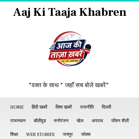
Aaj Ki Taaja Khabren
"वक्त के साथ " जहाँ सच बोले खबरें"
HOME
हिंदी खबरें
विश्व ख़बरें
राजनीति
दिल्ली
राजस्थान
बॉलीवुड
मनोरंजन
खेल
अपराध
जीवन शैली
शिक्षा
WEB STORIES
जयपुर
जोक्स