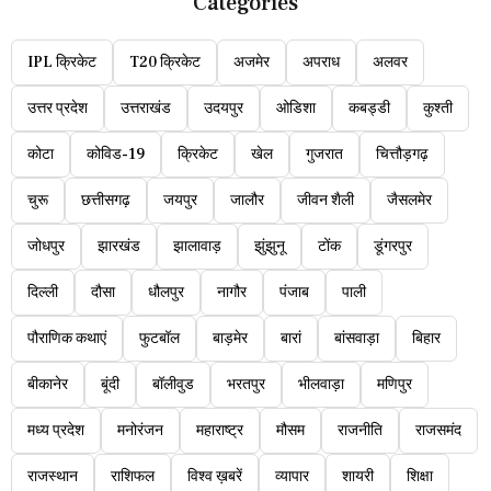
Categories
IPL क्रिकेट
T20 क्रिकेट
अजमेर
अपराध
अलवर
उत्तर प्रदेश
उत्तराखंड
उदयपुर
ओडिशा
कबड्डी
कुश्ती
कोटा
कोविड-19
क्रिकेट
खेल
गुजरात
चित्तौड़गढ़
चुरू
छत्तीसगढ़
जयपुर
जालौर
जीवन शैली
जैसलमेर
जोधपुर
झारखंड
झालावाड़
झुंझुनू
टोंक
डूंगरपुर
दिल्ली
दौसा
धौलपुर
नागौर
पंजाब
पाली
पौराणिक कथाएं
फुटबॉल
बाड़मेर
बारां
बांसवाड़ा
बिहार
बीकानेर
बूंदी
बॉलीवुड
भरतपुर
भीलवाड़ा
मणिपुर
मध्य प्रदेश
मनोरंजन
महाराष्ट्र
मौसम
राजनीति
राजसमंद
राजस्थान
राशिफल
विश्व ख़बरें
व्यापार
शायरी
शिक्षा