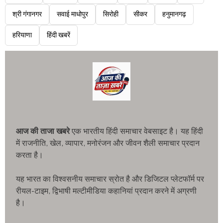
श्री गंगानगर
सवाई माधोपुर
सिरोही
सीकर
हनुमानगढ़
हरियाणा
हिंदी खबरें
आज की ताजा खबरे
एक भारतीय हिंदी समाचार वेबसाइट है। यह हिंदी
में राजनीति, खेल, व्यापार, मनोरंजन और जीवन शैली समाचार प्रदान
करता है।
यह भारत का विश्वसनीय समाचार स्रोत है और डिजिटल प्लेटफॉर्म पर
रीयल-टाइम, द्विभाषी मल्टीमीडिया कहानियां प्रदान करने में अग्रणी
है।