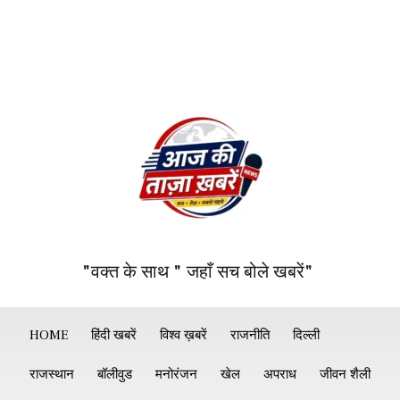
"वक्त के साथ " जहाँ सच बोले खबरें"
HOME
हिंदी खबरें
विश्व ख़बरें
राजनीति
दिल्ली
राजस्थान
बॉलीवुड
मनोरंजन
खेल
अपराध
जीवन शैली