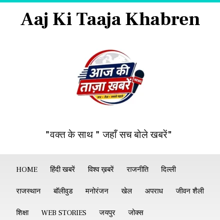
Aaj Ki Taaja Khabren
"वक्त के साथ " जहाँ सच बोले खबरें"
HOME
हिंदी खबरें
विश्व ख़बरें
राजनीति
दिल्ली
राजस्थान
बॉलीवुड
मनोरंजन
खेल
अपराध
जीवन शैली
शिक्षा
WEB STORIES
जयपुर
जोक्स