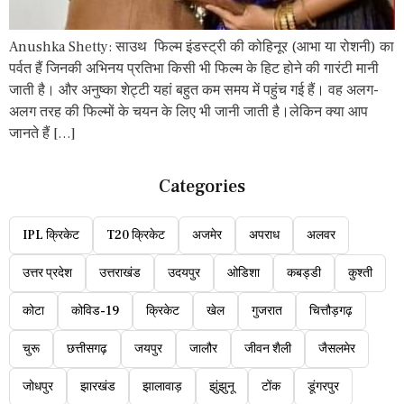
Anushka Shetty: साउथ फिल्म इंडस्ट्री की कोहिनूर (आभा या रोशनी) का
पर्वत हैं जिनकी अभिनय प्रतिभा किसी भी फिल्म के हिट होने की गारंटी मानी
जाती है। और अनुष्का शेट्टी यहां बहुत कम समय में पहुंच गई हैं। वह अलग-
अलग तरह की फिल्मों के चयन के लिए भी जानी जाती है।लेकिन क्या आप
जानते हैं […]
Categories
IPL क्रिकेट
T20 क्रिकेट
अजमेर
अपराध
अलवर
उत्तर प्रदेश
उत्तराखंड
उदयपुर
ओडिशा
कबड्डी
कुश्ती
कोटा
कोविड-19
क्रिकेट
खेल
गुजरात
चित्तौड़गढ़
चुरू
छत्तीसगढ़
जयपुर
जालौर
जीवन शैली
जैसलमेर
जोधपुर
झारखंड
झालावाड़
झुंझुनू
टोंक
डूंगरपुर