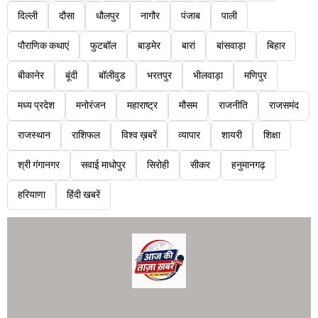
दिल्ली
दौसा
धौलपुर
नागौर
पंजाब
पाली
पौराणिक कथाएं
फुटबॉल
बाड़मेर
बारां
बांसवाड़ा
बिहार
बीकानेर
बूंदी
बॉलीवुड
भरतपुर
भीलवाड़ा
मणिपुर
मध्य प्रदेश
मनोरंजन
महाराष्ट्र
मौसम
राजनीति
राजसमंद
राजस्थान
राशिफल
विश्व ख़बरें
व्यापार
शायरी
शिक्षा
श्री गंगानगर
सवाई माधोपुर
सिरोही
सीकर
हनुमानगढ़
हरियाणा
हिंदी खबरें