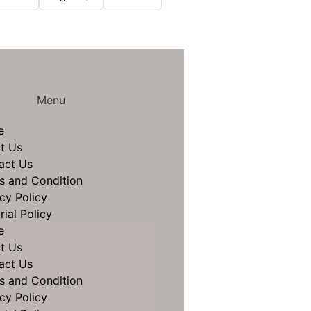
Menu
e
t Us
act Us
s and Condition
cy Policy
rial Policy
e
t Us
act Us
s and Condition
cy Policy