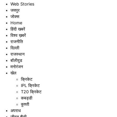
Web Stories
जयपुर
जोक्स
Home
हिंदी खबरें
विश्व ख़बरें
राजनीति
दिल्ली
राजस्थान
बॉलीवुड
मनोरंजन
खेल
क्रिकेट
IPL क्रिकेट
T20 क्रिकेट
कबड्डी
कुश्ती
अपराध
जीवन शैली