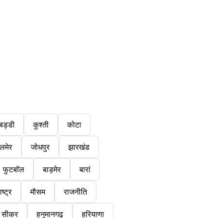
बड्डी
कुश्ती
कोटा
लमेर
जोधपुर
झारखंड
फुटबॉल
बाड़मेर
बारां
ष्ट्र
मौसम
राजनीति
सीकर
हनुमानगढ़
हरियाणा