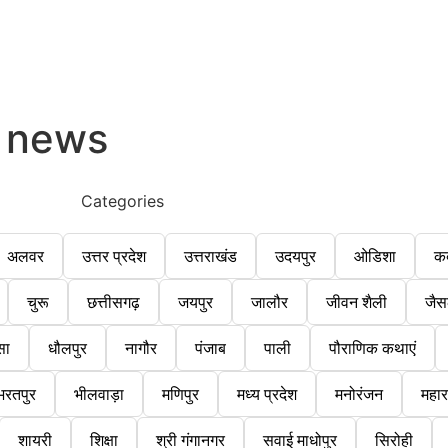
 news
Categories
अलवर
उत्तर प्रदेश
उत्तराखंड
उदयपुर
ओडिशा
क
चुरू
छत्तीसगढ़
जयपुर
जालौर
जीवन शैली
जैस
सा
धौलपुर
नागौर
पंजाब
पाली
पौराणिक कथाएं
भरतपुर
भीलवाड़ा
मणिपुर
मध्य प्रदेश
मनोरंजन
महारा
शायरी
शिक्षा
श्री गंगानगर
सवाई माधोपुर
सिरोही