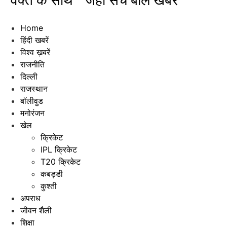
"वक्त के साथ " जहाँ सच बोले खबरें"
Home
हिंदी खबरें
विश्व ख़बरें
राजनीति
दिल्ली
राजस्थान
बॉलीवुड
मनोरंजन
खेल
क्रिकेट
IPL क्रिकेट
T20 क्रिकेट
कबड्डी
कुश्ती
अपराध
जीवन शैली
शिक्षा