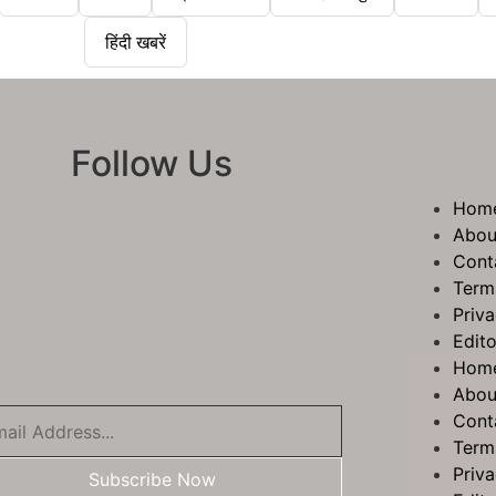
हिंदी खबरें
Follow Us
Hom
Abou
Cont
Term
Priva
Edito
Hom
Abou
Cont
Term
Priva
Subscribe Now