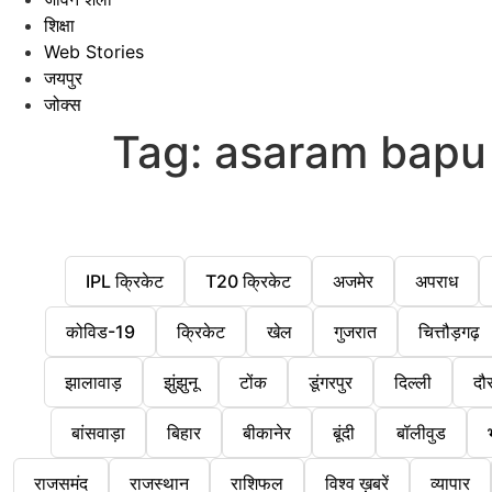
शिक्षा
Web Stories
जयपुर
जोक्स
Tag:
asaram bapu
IPL क्रिकेट
T20 क्रिकेट
अजमेर
अपराध
कोविड-19
क्रिकेट
खेल
गुजरात
चित्तौड़गढ़
झालावाड़
झुंझुनू
टोंक
डूंगरपुर
दिल्ली
दौ
बांसवाड़ा
बिहार
बीकानेर
बूंदी
बॉलीवुड
राजसमंद
राजस्थान
राशिफल
विश्व ख़बरें
व्यापार