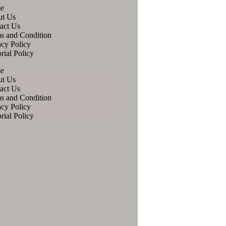
e
ut Us
act Us
s and Condition
acy Policy
rial Policy
e
ut Us
act Us
s and Condition
acy Policy
rial Policy