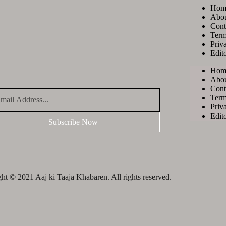
Hom
Abo
Cont
Term
Priv
Edito
Hom
Abo
Cont
Term
Priv
Edito
Subscribe Now
ht © 2021 Aaj ki Taaja Khabaren. All rights reserved.