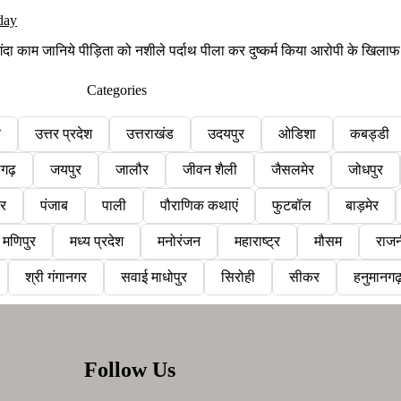
ा काम जानिये पीड़िता को नशीले पर्दाथ पीला कर दुष्कर्म किया आरोपी के खिलाफ 
Categories
र
उत्तर प्रदेश
उत्तराखंड
उदयपुर
ओडिशा
कबड्डी
सगढ़
जयपुर
जालौर
जीवन शैली
जैसलमेर
जोधपुर
ौर
पंजाब
पाली
पौराणिक कथाएं
फुटबॉल
बाड़मेर
मणिपुर
मध्य प्रदेश
मनोरंजन
महाराष्ट्र
मौसम
राजन
श्री गंगानगर
सवाई माधोपुर
सिरोही
सीकर
हनुमानगढ
Follow Us