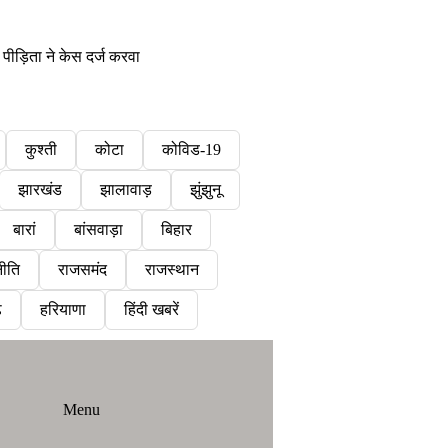
पीड़िता ने केस दर्ज करवा
कुश्ती
कोटा
कोविड-19
झारखंड
झालावाड़
झुंझुनू
बारां
बांसवाड़ा
बिहार
ीति
राजसमंद
राजस्थान
़
हरियाणा
हिंदी खबरें
Menu