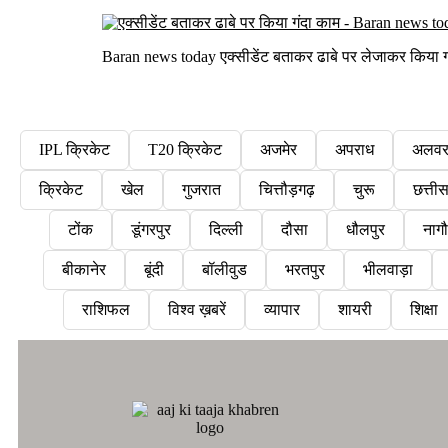
Baran news today एक्सीडेंट बताकर ढाबे पर लेजाकर किया गंद
IPL क्रिकेट
T20 क्रिकेट
अजमेर
अपराध
अलव
क्रिकेट
खेल
गुजरात
चित्तौड़गढ़
चुरू
छत्ती
टोंक
डूंगरपुर
दिल्ली
दौसा
धौलपुर
नाग
बीकानेर
बूंदी
बॉलीवुड
भरतपुर
भीलवाड़ा
राशिफल
विश्व ख़बरें
व्यापार
शायरी
शिक्षा